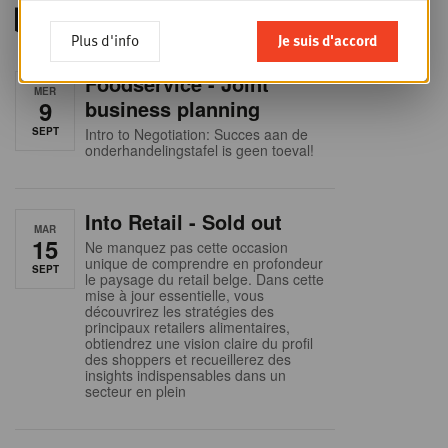
Plus d'info
Je suis d'accord
Foodservice - Joint
MER
9
business planning
SEPT
Intro to Negotiation: Succes aan de
onderhandelingstafel is geen toeval!
Into Retail - Sold out
MAR
15
Ne manquez pas cette occasion
unique de comprendre en profondeur
SEPT
le paysage du retail belge. Dans cette
mise à jour essentielle, vous
découvrirez les stratégies des
principaux retailers alimentaires,
obtiendrez une vision claire du profil
des shoppers et recueillerez des
insights indispensables dans un
secteur en plein