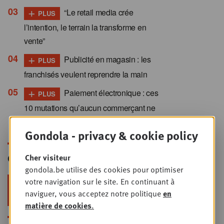
+
“Le retail media crée
PLUS
l’intention, le terrain la transforme en
vente”
+
Publicité en magasin : les
PLUS
franchisés veulent reprendre la main
+
Paiement électronique : ces
PLUS
10 mutations qu’aucun commerçant ne
peut ignorer
Gondola - privacy & cookie policy
Gondola Newsletter
Cher visiteur
gondola.be utilise des cookies pour optimiser
votre navigation sur le site. En continuant à
Restez au top dans le retail & le
naviguer, vous acceptez notre politique
en
foodservice !
matière de cookies
.