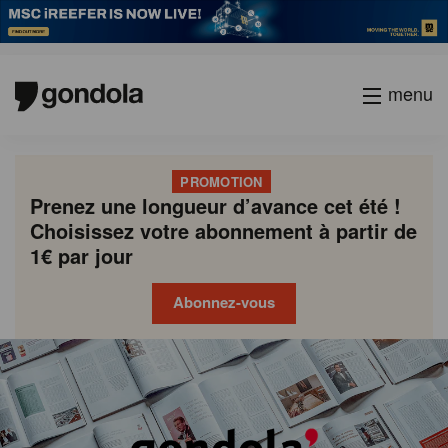
menu
PROMOTION
Prenez une longueur d’avance cet été !
Choisissez votre abonnement à partir de
1€ par jour
Abonnez-vous
Gondola
Gondola
academy
society