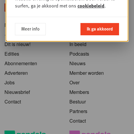
surfen, ga je akkoord met ons
cookiebeleid
.
Nieuws
Home
Meer info
Ik ga akkoord
+PLUS
Sessies
Dit is nieuw!
In beeld
Edities
Podcasts
Abonnementen
Nieuws
Adverteren
Member worden
Jobs
Over
Nieuwsbrief
Members
Contact
Bestuur
Partners
Contact