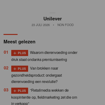
Unilever
23 JULI 2026
•
NON FOOD
Meest gelezen
+
Waarom dierenvoeding onder
PLUS
druk staat ondanks premiumisering
+
Van brokken naar
PLUS
gezondheidsproduct: ondergaat
dierenvoeding een revolutie?
+
“Retailmedia wekken de
PLUS
koopintentie op, fieldmarketing zet die om
in verkoop”