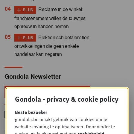
+
Reclame in de winkel:
PLUS
franchisenemers willen de touwtjes
opnieuw in handen nemen
+
Elektronisch betalen: tien
PLUS
ontwikkelingen die geen enkele
handelaar kan negeren
Gondola Newsletter
Blijf voorop in retail & foodservice!
Gondola - privacy & cookie policy
Beste bezoeker
gondola.be maakt gebruik van cookies om je
website-ervaring te optimaliseren. Door verder te
Foodservice - Joint
surfen, ga je akkoord met ons
cookiebeleid
.