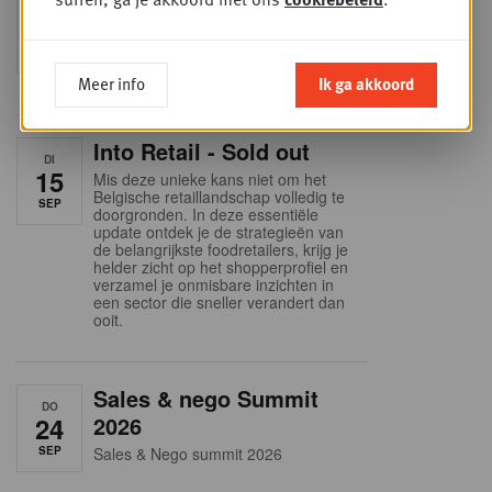
WOE
9
business planning
SEP
Intro to Negotiation: Succes aan de
onderhandelingstafel is geen toeval!
Meer info
Ik ga akkoord
Into Retail - Sold out
DI
15
Mis deze unieke kans niet om het
Belgische retaillandschap volledig te
SEP
doorgronden. In deze essentiële
update ontdek je de strategieën van
de belangrijkste foodretailers, krijg je
helder zicht op het shopperprofiel en
verzamel je onmisbare inzichten in
een sector die sneller verandert dan
ooit.
Sales & nego Summit
DO
24
2026
SEP
Sales & Nego summit 2026