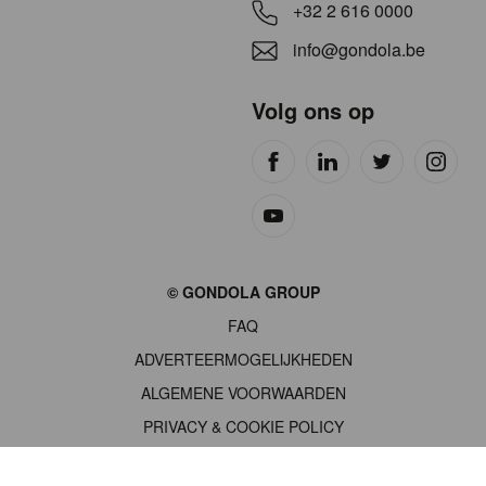
+32 2 616 0000
info@gondola.be
Volg ons op
Site
© GONDOLA GROUP
by
FAQ
wieni
ADVERTEERMOGELIJKHEDEN
ALGEMENE VOORWAARDEN
PRIVACY & COOKIE POLICY