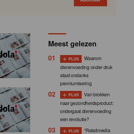
Meest gelezen
+
Waarom
PLUS
dierenvoeding onder druk
staat ondanks
premiumisering
+
Van brokken
PLUS
naar gezondheidsproduct:
ondergaat dierenvoeding
een revolutie?
+
“Retailmedia
PLUS