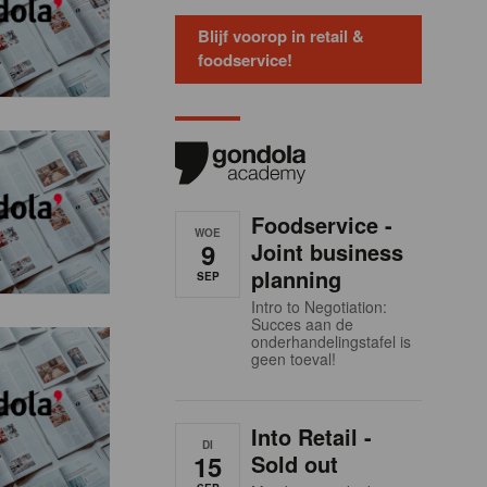
Blijf voorop in retail &
foodservice!
Foodservice -
WOE
9
Joint business
planning
SEP
Intro to Negotiation:
Succes aan de
onderhandelingstafel is
geen toeval!
Into Retail -
DI
15
Sold out