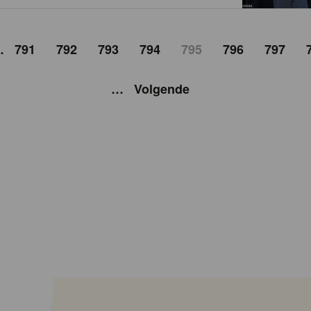
…
791
792
793
794
795
796
797
…
Volgende