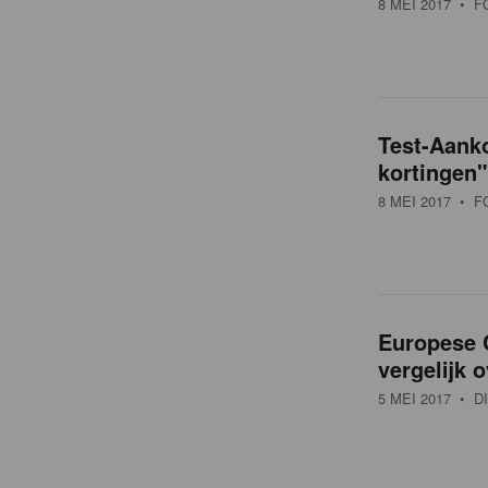
8 MEI 2017
• F
t
Test-Aanko
kortingen"
8 MEI 2017
• F
Europese 
vergelijk 
5 MEI 2017
• DI