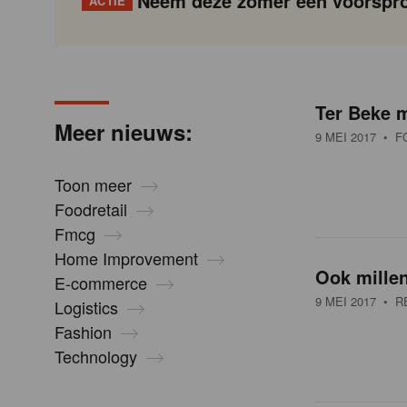
Neem deze zomer een voorspro
ACTIE
N
Gondola
Gondola
academy
society
i
Ter Beke m
P
Vorige
Page
Page
Page
Page
Current
Page
Page
Page
Page
Volgende
Meer nieuws:
a
page
9 MEI 2017
• F
g
e
i
Toon meer
n
Foodretail
u
a
Fmcg
t
Home Improvement
i
Ook millen
w
E-commerce
o
9 MEI 2017
• RE
Logistics
n
Fashion
s
Technology