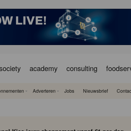
society
academy
consulting
foodser
onnementen
Adverteren
Jobs
Nieuwsbrief
Contac