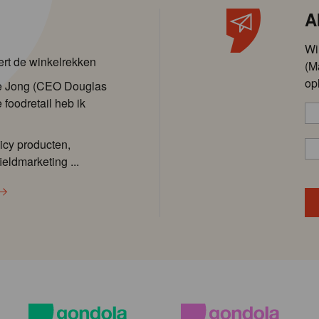
A
Wi
ert de winkelrekken
(M
op
de Jong (CEO Douglas
 foodretail heb ik
icy producten,
ieldmarketing ...