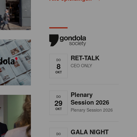
RET-TALK
DO
8
CEO ONLY
OKT
Plenary
DO
29
Session 2026
OKT
Plenary Session 2026
GALA NIGHT
DO