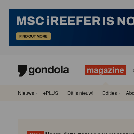
magazine
Nieuws
+PLUS
Dit is nieuw!
Edities
Ab