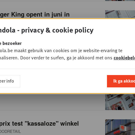
ger King opent in juni in
n
dola - privacy & cookie policy
ORECA
e bezoeker
la.be maakt gebruik van cookies om je website-ervaring te
aliseren. Door verder te surfen, ga je akkoord met ons
cookiebel
m Balk nieuwe CEO Mondelez
er info
Ik ga akko
MCG
ix test "kassaloze" winkel
OODRETAIL