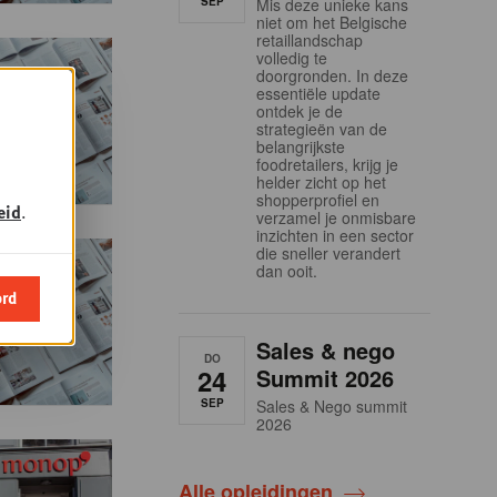
SEP
Mis deze unieke kans
niet om het Belgische
retaillandschap
volledig te
doorgronden. In deze
essentiële update
ontdek je de
strategieën van de
belangrijkste
foodretailers, krijg je
helder zicht op het
shopperprofiel en
eid
.
verzamel je onmisbare
inzichten in een sector
die sneller verandert
dan ooit.
ord
Sales & nego
DO
24
Summit 2026
SEP
Sales & Nego summit
2026
Alle opleidingen