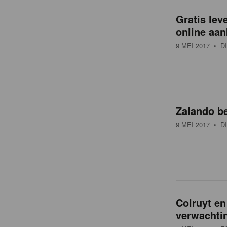
o
Gratis lev
v
online aa
9 MEI 2017
• DI
e
r
Zalando be
z
9 MEI 2017
• DI
i
c
Colruyt en
h
verwachti