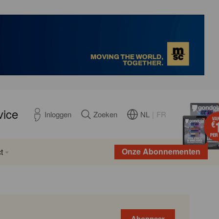
vice
NL
|
FR
Inloggen
Zoeken
Onze Abonnementen
t
Abonneer