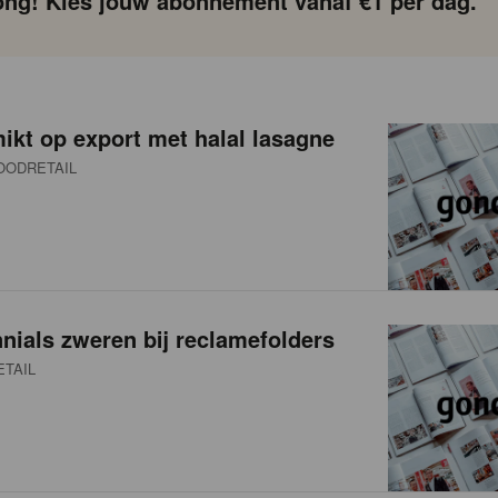
ng! Kies jouw abonnement vanaf €1 per dag.
ikt op export met halal lasagne
OODRETAIL
nials zweren bij reclamefolders
TAIL