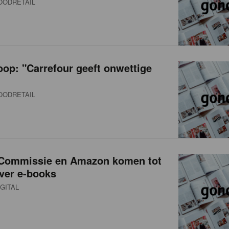
OODRETAIL
op: "Carrefour geeft onwettige
OODRETAIL
Commissie en Amazon komen tot
over e-books
GITAL