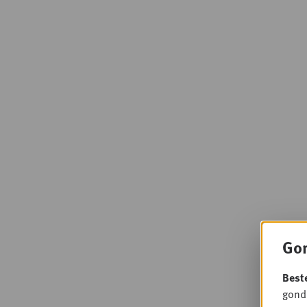
Gon
Best
gondo