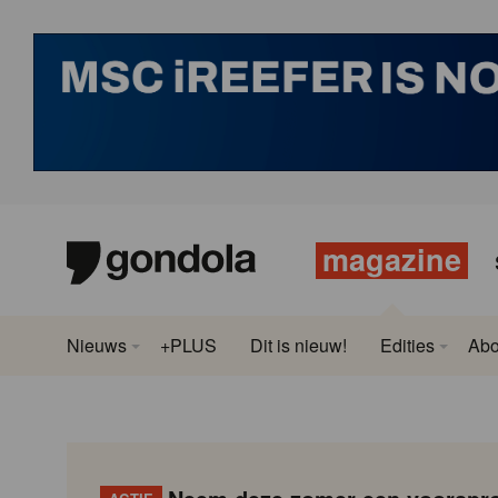
magazine
Nieuws
+PLUS
Dit is nieuw!
Edities
Ab