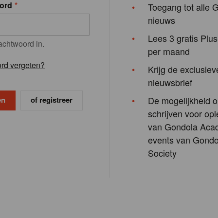
ord
Toegang tot alle 
nieuws
Lees 3 gratis Plus
achtwoord in.
per maand
rd vergeten?
Krijg de exclusiev
nieuwsbrief
De mogelijkheid o
of registreer
schrijven voor opl
van Gondola Aca
events van Gondo
Society