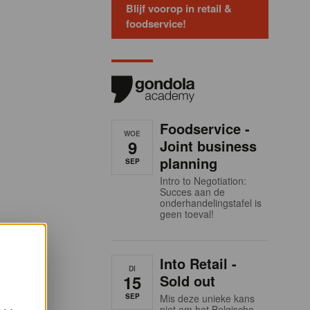
Blijf voorop in retail &
foodservice!
Foodservice -
WOE
9
Joint business
planning
SEP
Intro to Negotiation:
Succes aan de
onderhandelingstafel is
geen toeval!
Into Retail -
DI
15
Sold out
SEP
Mis deze unieke kans
niet om het Belgische