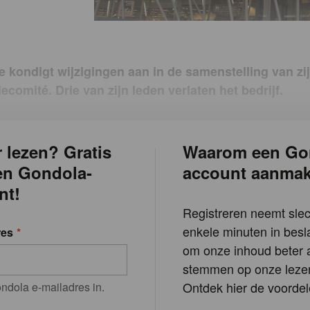
e kondigt wijzigingen aan in de samenstelling van zi
iecomité. Drie van zijn leden verlaten het bedrijf.
 lezen? Gratis
Waarom een Go
en Gondola-
account aanma
nt!
Registreren neemt slec
enkele minuten in besla
res
om onze inhoud beter a
stemmen op onze lezer
Ontdek hier de voordel
ndola e-mailadres in.