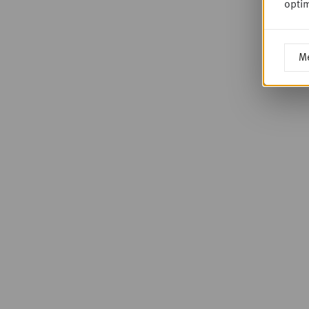
optim
Me