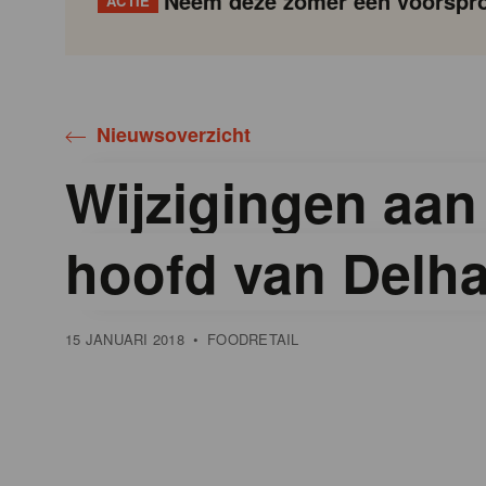
Neem deze zomer een voorspro
ACTIE
Gondola
Gondola
academy
society
Nieuwsoverzicht
Wijzigingen aan
hoofd van Delha
15 JANUARI 2018
•
FOODRETAIL