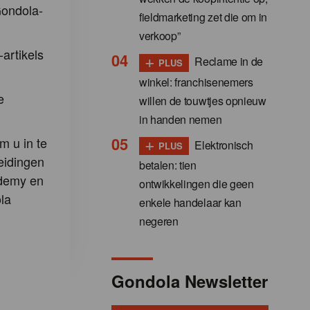
Gondola-
fieldmarketing zet die om in
verkoop”
-artikels
+
Reclame in de
PLUS
winkel: franchisenemers
e
willen de touwtjes opnieuw
in handen nemen
+
m u in te
Elektronisch
PLUS
eidingen
betalen: tien
demy en
ontwikkelingen die geen
la
enkele handelaar kan
negeren
Gondola Newsletter