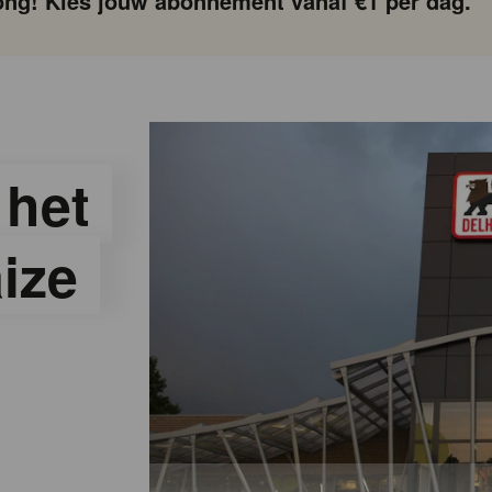
ng! Kies jouw abonnement vanaf €1 per dag.
 het
ize