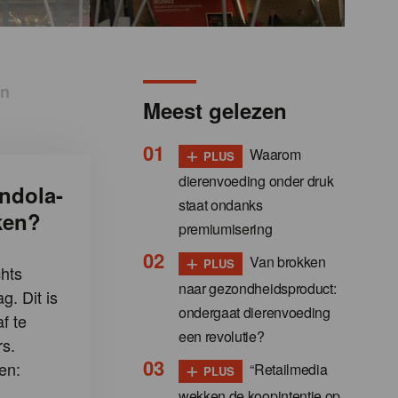
jn
Meest gelezen
+
Waarom
PLUS
dierenvoeding onder druk
ndola-
staat ondanks
ken?
premiumisering
+
Van brokken
PLUS
hts
naar gezondheidsproduct:
g. Dit is
ondergaat dierenvoeding
f te
een revolutie?
s.
+
en:
“Retailmedia
PLUS
wekken de koopintentie op,