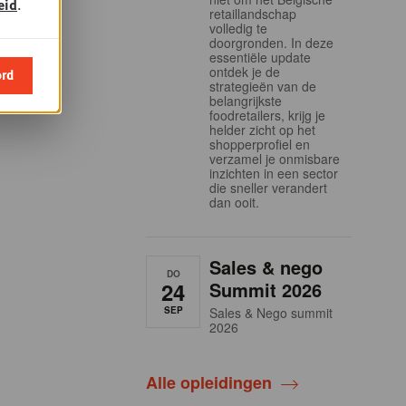
eid
.
retaillandschap
volledig te
doorgronden. In deze
essentiële update
ontdek je de
ord
strategieën van de
belangrijkste
foodretailers, krijg je
helder zicht op het
shopperprofiel en
verzamel je onmisbare
inzichten in een sector
die sneller verandert
dan ooit.
Sales & nego
DO
24
Summit 2026
SEP
Sales & Nego summit
2026
Alle opleidingen