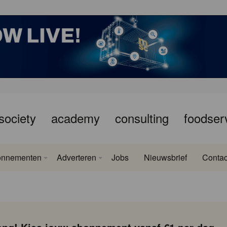
society
academy
consulting
foodser
onnementen
Adverteren
Jobs
Nieuwsbrief
Contac