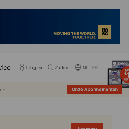
vice
NL
|
FR
Inloggen
Zoeken
Onze Abonnementen
t
Abonneer