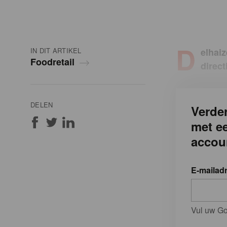
D
IN DIT ARTIKEL
elhaiz
Foodretail
direct
DELEN
Verder
met e
accou
E-mailad
Vul uw Go