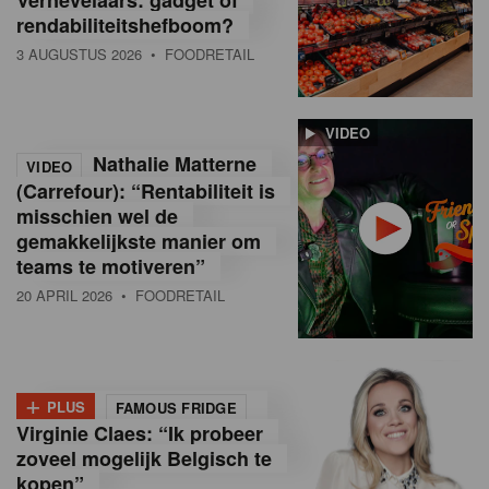
rendabiliteitshefboom?
3 AUGUSTUS 2026
• FOODRETAIL
VIDEO
Nathalie Matterne
VIDEO
(Carrefour): “Rentabiliteit is
misschien wel de
gemakkelijkste manier om
teams te motiveren”
20 APRIL 2026
• FOODRETAIL
+
PLUS
FAMOUS FRIDGE
Virginie Claes: “Ik probeer
zoveel mogelijk Belgisch te
kopen”