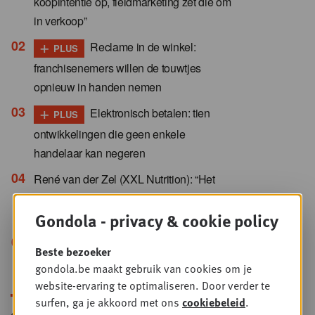
koopintentie op, fieldmarketing zet die om
in verkoop”
+
Reclame in de winkel:
PLUS
franchisenemers willen de touwtjes
opnieuw in handen nemen
+
Elektronisch betalen: tien
PLUS
ontwikkelingen die geen enkele
handelaar kan negeren
René van der Zel (XXL Nutrition): “Het
huidige beleid in Nederland is niet gunstig
Gondola - privacy & cookie policy
voor ondernemers”
+
Vernevelaars: gadget of
PLUS
Beste bezoeker
rendabiliteitshefboom?
gondola.be maakt gebruik van cookies om je
website-ervaring te optimaliseren. Door verder te
surfen, ga je akkoord met ons
cookiebeleid
.