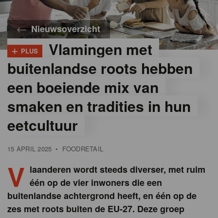
Nieuwsoverzicht
Vlamingen met
+
PLUS
©
iStock
buitenlandse roots hebben
een boeiende mix van
smaken en tradities in hun
eetcultuur
15 APRIL 2025
•
FOODRETAIL
V
laanderen wordt steeds diverser, met ruim
één op de vier inwoners die een
buitenlandse achtergrond heeft, en één op de
zes met roots buiten de EU-27. Deze groep