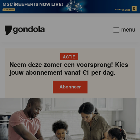
menu
ACTIE
Neem deze zomer een voorsprong! Kies
jouw abonnement vanaf €1 per dag.
Abonneer
Gondola
Gondola
academy
society