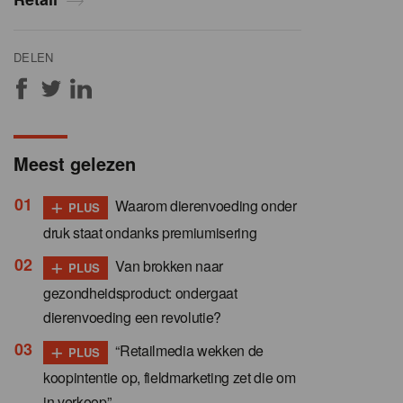
DELEN
Meest gelezen
+
Waarom dierenvoeding onder
PLUS
druk staat ondanks premiumisering
+
Van brokken naar
PLUS
gezondheidsproduct: ondergaat
dierenvoeding een revolutie?
+
“Retailmedia wekken de
PLUS
koopintentie op, fieldmarketing zet die om
in verkoop”