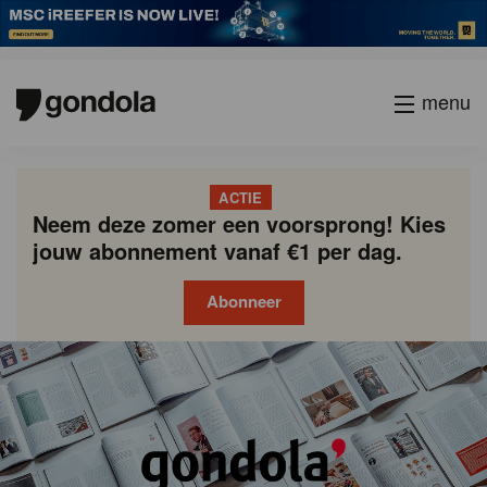
menu
ACTIE
Neem deze zomer een voorsprong! Kies
jouw abonnement vanaf €1 per dag.
Abonneer
Gondola
Gondola
academy
society