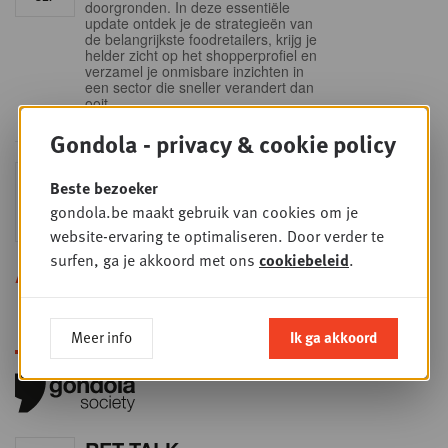
doorgronden. In deze essentiële
update ontdek je de strategieën van
de belangrijkste foodretailers, krijg je
helder zicht op het shopperprofiel en
verzamel je onmisbare inzichten in
een sector die sneller verandert dan
ooit.
Gondola - privacy & cookie policy
Sales & nego Summit
DO
Beste bezoeker
24
2026
gondola.be maakt gebruik van cookies om je
SEP
Sales & Nego summit 2026
website-ervaring te optimaliseren. Door verder te
surfen, ga je akkoord met ons
cookiebeleid
.
Alle opleidingen
Meer info
Ik ga akkoord