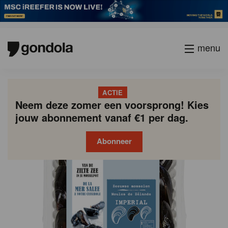
menu
ACTIE
Neem deze zomer een voorsprong! Kies
jouw abonnement vanaf €1 per dag.
Abonneer
Gondola
Gondola
academy
society