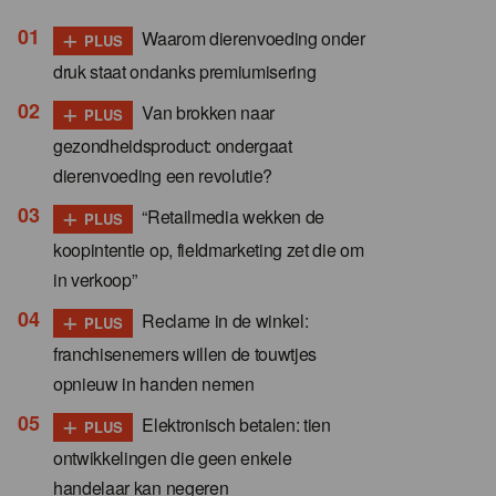
+
Waarom dierenvoeding onder
PLUS
druk staat ondanks premiumisering
+
Van brokken naar
PLUS
gezondheidsproduct: ondergaat
dierenvoeding een revolutie?
+
“Retailmedia wekken de
PLUS
koopintentie op, fieldmarketing zet die om
in verkoop”
+
Reclame in de winkel:
PLUS
franchisenemers willen de touwtjes
opnieuw in handen nemen
+
Elektronisch betalen: tien
PLUS
ontwikkelingen die geen enkele
handelaar kan negeren