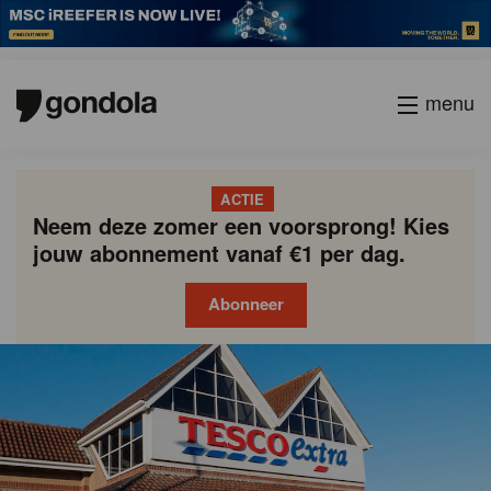
menu
ACTIE
Neem deze zomer een voorsprong! Kies
jouw abonnement vanaf €1 per dag.
Abonneer
Gondola
Gondola
academy
society