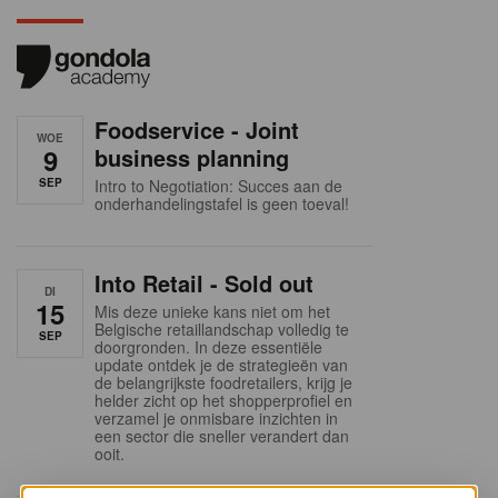
Foodservice - Joint
WOE
9
business planning
SEP
Intro to Negotiation: Succes aan de
onderhandelingstafel is geen toeval!
Into Retail - Sold out
DI
15
Mis deze unieke kans niet om het
Belgische retaillandschap volledig te
SEP
doorgronden. In deze essentiële
update ontdek je de strategieën van
de belangrijkste foodretailers, krijg je
helder zicht op het shopperprofiel en
verzamel je onmisbare inzichten in
een sector die sneller verandert dan
ooit.