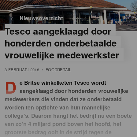
Nieuwsoverzicht
Tesco aangeklaagd door
honderden onderbetaalde
vrouwelijke medewerkster
8 FEBRUARI 2018
•
FOODRETAIL
D
e Britse winkelketen Tesco wordt
aangeklaagd door honderden vrouwelijke
medewerkers die vinden dat ze onderbetaald
worden ten opzichte van hun mannelijke
collega’s. Daarom hangt het bedrijf nu een boete
van zo’n 4 miljard pond boven het hoofd, het
grootste bedrag ooit in de strijd tegen de