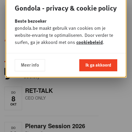
Gondola - privacy & cookie policy
Sales & nego Summit
DO
24
2026
Beste bezoeker
SEP
Sales & Nego summit 2026
gondola.be maakt gebruik van cookies om je
website-ervaring te optimaliseren. Door verder te
Alle opleidingen
surfen, ga je akkoord met ons
cookiebeleid
.
Meer info
Ik ga akkoord
RET-TALK
DO
8
CEO ONLY
OKT
Plenary Session 2026
DO