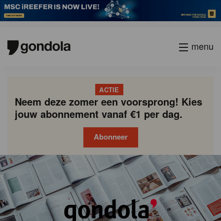
menu
ACTIE
Neem deze zomer een voorsprong! Kies
jouw abonnement vanaf €1 per dag.
Abonneer
Gondola
Gondola
academy
society