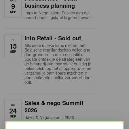
WOE
9
business planning
SEP
Intro to Negotiation: Succes aan de
onderhandelingstafel is geen toeval!
Into Retail - Sold out
DI
15
Mis deze unieke kans niet om het
Belgische retaillandschap volledig te
SEP
doorgronden. In deze essentiële
update ontdek je de strategieën van
de belangrijkste foodretailers, krijg je
helder zicht op het shopperprofiel en
verzamel je onmisbare inzichten in
een sector die sneller verandert dan
ooit.
Sales & nego Summit
DO
24
2026
SEP
Sales & Nego summit 2026