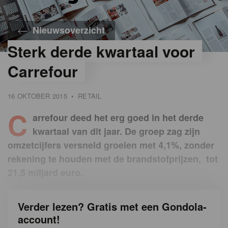
Nieuwsoverzicht
Sterk derde kwartaal voor
Carrefour
16 OKTOBER 2015
•
RETAIL
C
arrefour deed het erg goed in het derde
kwartaal van dit jaar. De groep zag zijn
omzetcijfers versneld groeien met 4,1%, zonder
rekening te houden met de brandstofprijzen, tot
21,5 miljard euro.
Verder lezen? Gratis met een Gondola-
account!