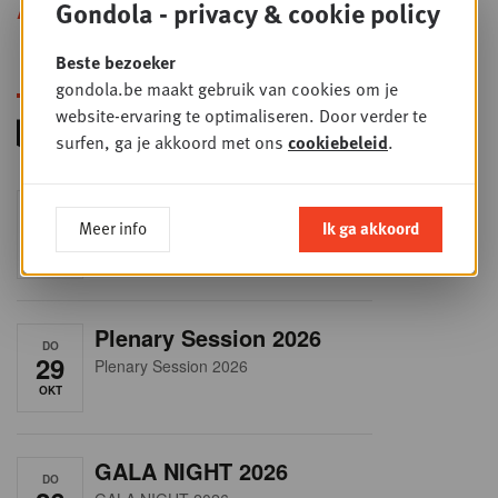
Gondola - privacy & cookie policy
Alle opleidingen
Beste bezoeker
gondola.be maakt gebruik van cookies om je
website-ervaring te optimaliseren. Door verder te
surfen, ga je akkoord met ons
cookiebeleid
.
RET-TALK
DO
Meer info
Ik ga akkoord
8
CEO ONLY
OKT
Plenary Session 2026
DO
29
Plenary Session 2026
OKT
GALA NIGHT 2026
DO