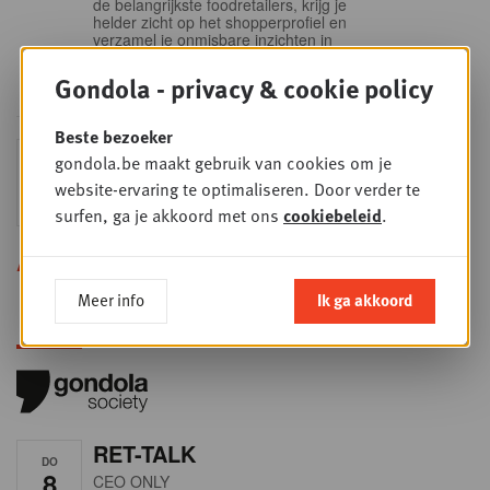
de belangrijkste foodretailers, krijg je
helder zicht op het shopperprofiel en
verzamel je onmisbare inzichten in
een sector die sneller verandert dan
ooit.
Gondola - privacy & cookie policy
Beste bezoeker
Sales & nego Summit
gondola.be maakt gebruik van cookies om je
DO
24
2026
website-ervaring te optimaliseren. Door verder te
SEP
Sales & Nego summit 2026
surfen, ga je akkoord met ons
cookiebeleid
.
Alle opleidingen
Meer info
Ik ga akkoord
RET-TALK
DO
8
CEO ONLY