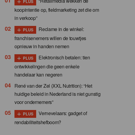
+
“Retailmedia wekken de
PLUS
koopintentie op, fieldmarketing zet die om
in verkoop”
+
Reclame in de winkel:
PLUS
franchisenemers willen de touwtjes
opnieuw in handen nemen
+
Elektronisch betalen: tien
PLUS
ontwikkelingen die geen enkele
handelaar kan negeren
René van der Zel (XXL Nutrition): “Het
huidige beleid in Nederland is niet gunstig
voor ondernemers”
+
Vernevelaars: gadget of
PLUS
rendabiliteitshefboom?