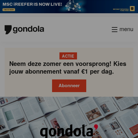
menu
ACTIE
Neem deze zomer een voorsprong! Kies
jouw abonnement vanaf €1 per dag.
Abonneer
Gondola
Gondola
academy
society