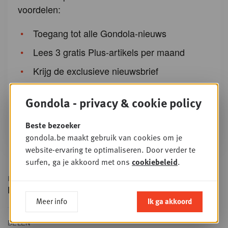
voordelen:
Toegang tot alle Gondola-nieuws
Lees 3 gratis Plus-artikels per maand
Krijg de exclusieve nieuwsbrief
De mogelijkheid om u in te schrijven voor
Gondola - privacy & cookie policy
opleidingen van Gondola Academy en
events van Gondola Society
Beste bezoeker
gondola.be maakt gebruik van cookies om je
website-ervaring te optimaliseren. Door verder te
surfen, ga je akkoord met ons
cookiebeleid
.
IN DIT ARTIKEL
Retail
Meer info
Ik ga akkoord
DELEN