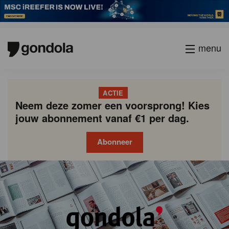
menu
ACTIE
Neem deze zomer een voorsprong! Kies
jouw abonnement vanaf €1 per dag.
Abonneer
Gondola
Gondola
academy
society