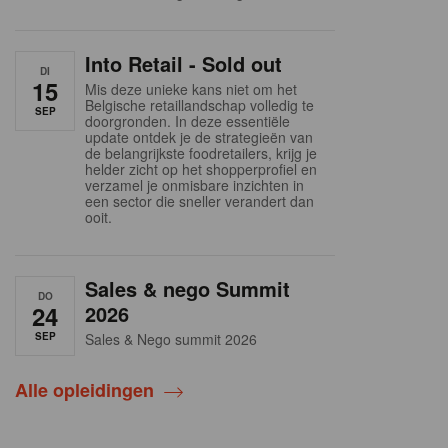
Into Retail - Sold out
DI
15
Mis deze unieke kans niet om het
Belgische retaillandschap volledig te
SEP
doorgronden. In deze essentiële
update ontdek je de strategieën van
de belangrijkste foodretailers, krijg je
helder zicht op het shopperprofiel en
verzamel je onmisbare inzichten in
een sector die sneller verandert dan
ooit.
Sales & nego Summit
DO
24
2026
SEP
Sales & Nego summit 2026
Alle opleidingen