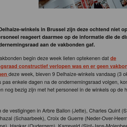
Delhaize-winkels in Brussel zijn deze ochtend niet o
rsoneel reageert daarmee op de informatie die de di
ndernemingsraad aan de vakbonden gaf.
akbonden begin deze week lieten optekenen dat
de
sraad constructief verlopen was en er geen vakbo
deze week, bleven 9 Delhaize-winkels vandaag (3 ok
men
es pas enkele dagen na de ondernemingsraad volgen, ko
 nog bezig zijn met het personeel in de winkels op de 
n de vestigingen in Arbre Ballon (Jette), Charles Quint (
hazal (Schaarbeek), Croix de Guerre (Neder-Over-Hee
ene), Hankar (Oudergem), Karreveld (Sint-Jans-Molenbee