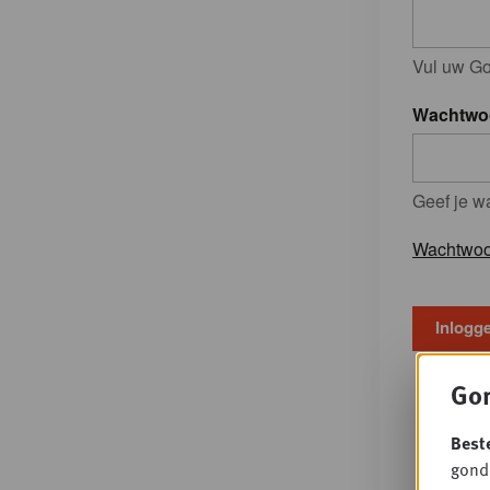
Vul uw Go
Wachtwo
Geef je w
Wachtwoo
Gon
Best
gondo