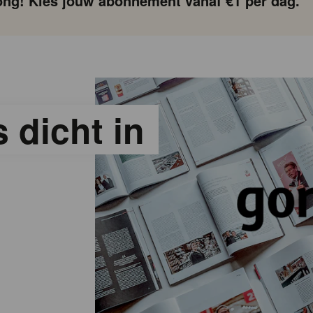
ng! Kies jouw abonnement vanaf €1 per dag.
 dicht in