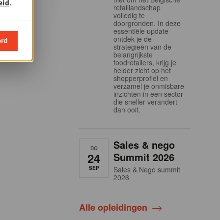
eid
.
retaillandschap
volledig te
doorgronden. In deze
essentiële update
ontdek je de
ord
strategieën van de
belangrijkste
foodretailers, krijg je
helder zicht op het
shopperprofiel en
verzamel je onmisbare
inzichten in een sector
die sneller verandert
dan ooit.
Sales & nego
DO
24
Summit 2026
SEP
Sales & Nego summit
2026
Alle opleidingen