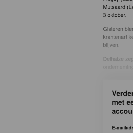
Mutsaard (L
3 oktober.
Gisteren ble
krantenartik
blijven.
Delhaize zeg
onderneming
Verder
met e
accou
E-mailad