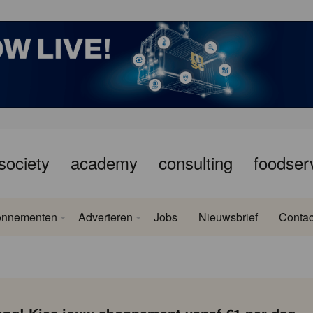
society
academy
consulting
foodser
onnementen
Adverteren
Jobs
Nieuwsbrief
Contac