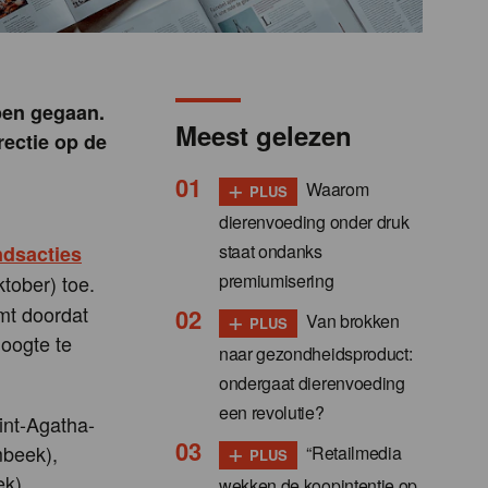
pen gegaan.
Meest gelezen
rectie op de
+
Waarom
PLUS
dierenvoeding onder druk
staat ondanks
ndsacties
premiumisering
tober) toe.
+
mt doordat
Van brokken
PLUS
hoogte te
naar gezondheidsproduct:
ondergaat dierenvoeding
een revolutie?
Sint-Agatha-
+
mbeek),
“Retailmedia
PLUS
k),
wekken de koopintentie op,