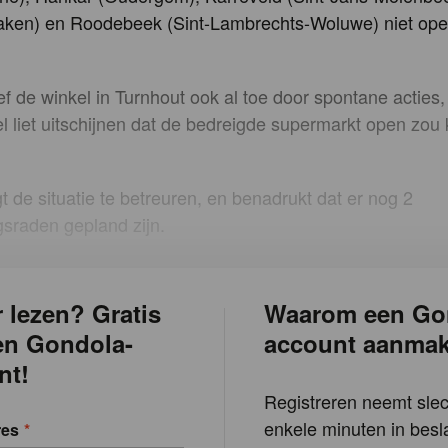
aken) en Roodebeek (Sint-Lambrechts-Woluwe) niet op
ef de winkel in Turnhout ook al toe door spontane acties
el liet uitschijnen dat de bedreigde supermarkt open zou
t de situatie te betreuren, en benadrukt dat er nog 2
sraden gepland zijn.
 lezen? Gratis
Waarom een Go
en Gondola-
account aanma
nt!
Registreren neemt slec
enkele minuten in besla
res