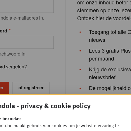
om onze inhoud beter a
stemmen op onze lezer
Ontdek hier de voordel
ndola e-mailadres in.
ord
Toegang tot alle 
nieuws
Lees 3 gratis Plus
achtwoord in.
per maand
rd vergeten?
Krijg de exclusiev
nieuwsbrief
De mogelijkheid o
of registreer
schrijven voor opl
van Gondola Aca
dola - privacy & cookie policy
events van Gondo
e bezoeker
Society
la.be maakt gebruik van cookies om je website-ervaring te