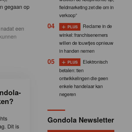
en gegaan op
fieldmarketing zet die om in
verkoop”
+
Reclame in de
PLUS
, nadat een
winkel: franchisenemers
 kunnen
willen de touwtjes opnieuw
in handen nemen
+
Elektronisch
PLUS
betalen: tien
ontwikkelingen die geen
enkele handelaar kan
ndola-
negeren
ken?
hts
Gondola Newsletter
g. Dit is