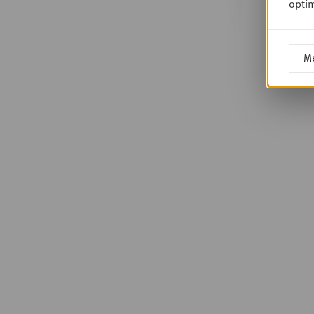
optim
Me