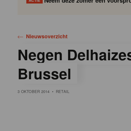
Neem deze zomer een voorspro
ACTIE
Gondola
Gondola
academy
society
Nieuwsoverzicht
Negen Delhaizes
Brussel
3 OKTOBER 2014
•
RETAIL