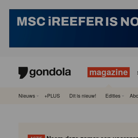
magazine
Nieuws
+PLUS
Dit is nieuw!
Edities
Ab