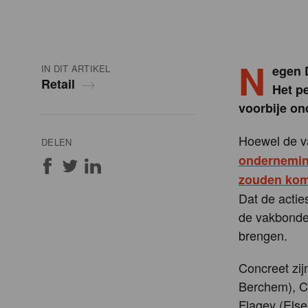
N
IN DIT ARTIKEL
egen 
Retail
Het pe
voorbije o
Hoewel de v
DELEN
onderneming
zouden ko
Dat de acti
de vakbonden
brengen.
Concreet zij
Berchem), C
Flagey (Els