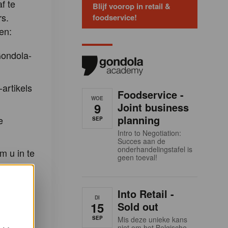
f te
Blijf voorop in retail &
s.
foodservice!
en:
Gondola-
-artikels
Foodservice -
WOE
9
Joint business
planning
e
SEP
Intro to Negotiation:
Succes aan de
onderhandelingstafel is
m u in te
geen toeval!
eidingen
demy en
Into Retail -
la
DI
15
Sold out
SEP
Mis deze unieke kans
niet om het Belgische