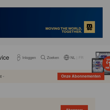
vice
NL
|
FR
Inloggen
Zoeken
Onze Abonnementen
t
Abonneer