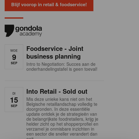
Blijf voorop in retail & foodservice!
Foodservice - Joint
WOE
9
business planning
SEP
Intro to Negotiation: Succes aan de
onderhandelingstafel is geen toeval!
Into Retail - Sold out
DI
15
Mis deze unieke kans niet om het
Belgische retaillandschap volledig te
SEP
doorgronden. In deze essentiële
update ontdek je de strategieën van
de belangrijkste foodretailers, krijg je
helder zicht op het shopperprofiel en
verzamel je onmisbare inzichten in
een sector die sneller verandert dan
ooit.