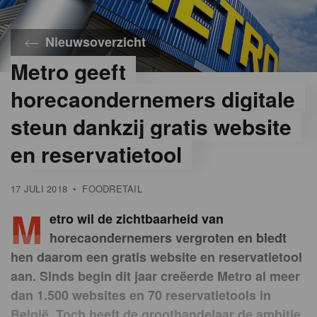
Nieuwsoverzicht
Metro geeft
horecaondernemers digitale
steun dankzij gratis website
en reservatietool
17 JULI 2018
•
FOODRETAIL
M
etro wil de zichtbaarheid van
horecaondernemers vergroten en biedt
hen daarom een gratis website en reservatietool
aan. Sinds begin dit jaar creëerde Metro al meer
dan 1.500 websites en 70 reservatietools in
België. Toch heeft de groothandelaar de ambitie