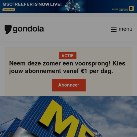
menu
ACTIE
Neem deze zomer een voorsprong! Kies
jouw abonnement vanaf €1 per dag.
Abonneer
Gondola
Gondola
academy
society