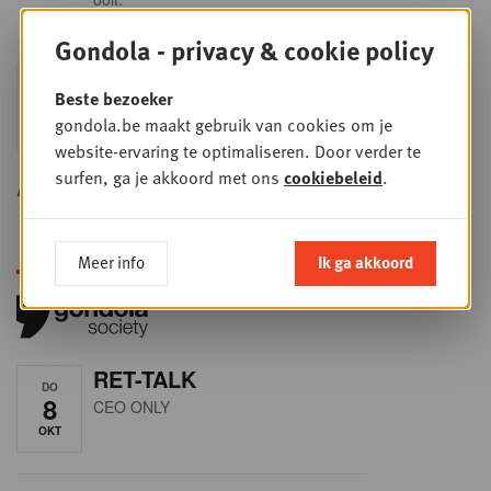
Gondola - privacy & cookie policy
Sales & nego Summit
DO
Beste bezoeker
24
2026
gondola.be maakt gebruik van cookies om je
SEP
Sales & Nego summit 2026
website-ervaring te optimaliseren. Door verder te
surfen, ga je akkoord met ons
cookiebeleid
.
Alle opleidingen
Meer info
Ik ga akkoord
RET-TALK
DO
8
CEO ONLY
OKT