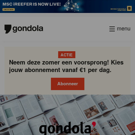
menu
ACTIE
Neem deze zomer een voorsprong! Kies
jouw abonnement vanaf €1 per dag.
Abonneer
Gondola
Gondola
academy
society