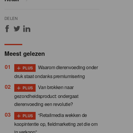
DELEN
Meest gelezen
+
Waarom dierenvoeding onder
PLUS
druk staat ondanks premiumisering
+
Van brokken naar
PLUS
gezondheidsproduct: ondergaat
dierenvoeding een revolutie?
+
“Retailmedia wekken de
PLUS
koopintentie op, fieldmarketing zet die om
in verkoop”