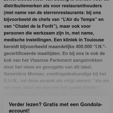
distributiemerken als voor restauranthouders
(met name van de sterrenrestaurants: bij ons
bijvoorbeeld de chefs van “L’Air du Temps” en
van “Chalet de la Forêt”), maar ook voor
personen die werkzaam zijn in, met name,
medische instellingen. Een kliniek in Toulouse
bereidt bijvoorbeeld maandelijks 400.000 “I.N.”-
gecertificeerde maaltijden. En bij ons is ook de
kok van het Vlaamse Parlement aangetrokken
door het vlees en gevogelte van dit label.
Geneviève Moreau, voedingsdeskundige bij het
S.I.I.N., vat deze aanpak als volgt samen: “als we
vet eten, laten we dan wel het goede kiezen”.
Verder lezen? Gratis met een Gondola-
account!