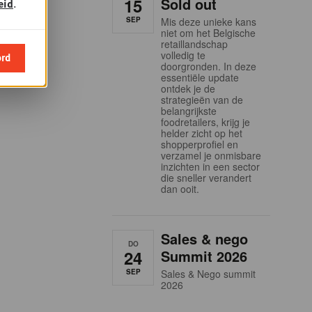
15
Sold out
eid
.
SEP
Mis deze unieke kans
niet om het Belgische
retaillandschap
volledig te
ord
doorgronden. In deze
essentiële update
ontdek je de
strategieën van de
belangrijkste
foodretailers, krijg je
helder zicht op het
shopperprofiel en
verzamel je onmisbare
inzichten in een sector
die sneller verandert
dan ooit.
Sales & nego
DO
24
Summit 2026
SEP
Sales & Nego summit
2026