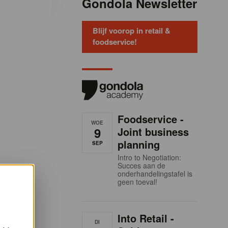
Gondola Newsletter
Blijf voorop in retail &
foodservice!
Foodservice -
WOE
9
Joint business
planning
SEP
Intro to Negotiation:
Succes aan de
onderhandelingstafel is
geen toeval!
Into Retail -
DI