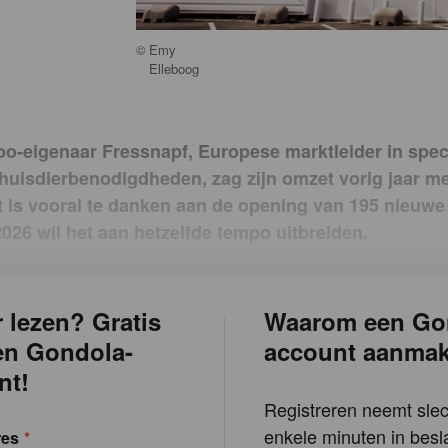
©
Emy
Elleboog
oo-eigenaar Fressnapf, Europese marktleider in spe
huisdierbenodigdheden, zag zijn omzet vorig jaar m
t is vooral te danken aan de opening van 195 nieuwe
2026 wil het aan hetzelfde tempo uitbreiden.
 lezen? Gratis
Waarom een Go
en Gondola-
account aanma
nt!
Registreren neemt slec
enkele minuten in besla
res