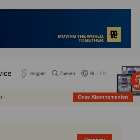
vice
NL
|
FR
Inloggen
Zoeken
Onze Abonnementen
t
Abonneer