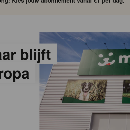
ng! Kies jouw abonnement vanaf €1 per dag.
r blijft
uropa