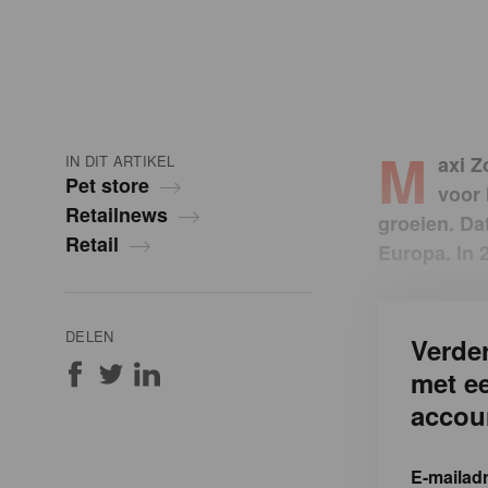
M
IN DIT ARTIKEL
axi Z
Pet store
voor 
Retailnews
groeien. Da
Retail
Europa. In 
DELEN
Verder
met e
accou
E-mailad