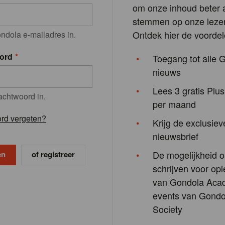
om onze inhoud beter a
stemmen op onze lezer
Ontdek hier de voordel
ndola e-mailadres in.
ord
Toegang tot alle 
nieuws
Lees 3 gratis Plus
achtwoord in.
per maand
rd vergeten?
Krijg de exclusiev
nieuwsbrief
De mogelijkheid o
of registreer
schrijven voor opl
van Gondola Aca
events van Gondo
Society