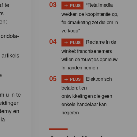
+
f te
“Retailmedia
PLUS
s.
wekken de koopintentie op,
en:
fieldmarketing zet die om in
verkoop”
Gondola-
+
Reclame in de
PLUS
winkel: franchisenemers
-artikels
willen de touwtjes opnieuw
in handen nemen
e
+
Elektronisch
PLUS
betalen: tien
m u in te
ontwikkelingen die geen
eidingen
enkele handelaar kan
demy en
negeren
la