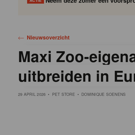
Neem deze zomer een voorspro
ACTIE
Gondola
Gondola
academy
society
Nieuwsoverzicht
Maxi Zoo-eigenaa
uitbreiden in E
29 APRIL 2026
•
PET STORE
•
DOMINIQUE SOENENS