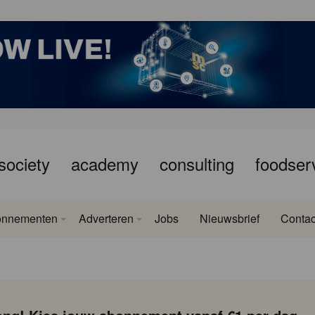
society
academy
consulting
foodser
onnementen
Adverteren
Jobs
Nieuwsbrief
Contac