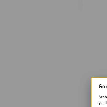
Gon
Best
gondo