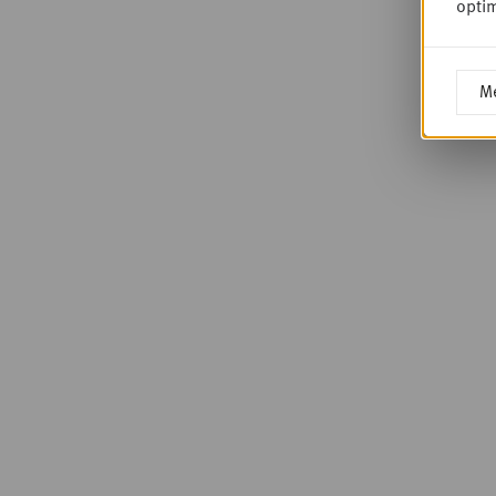
optim
Me