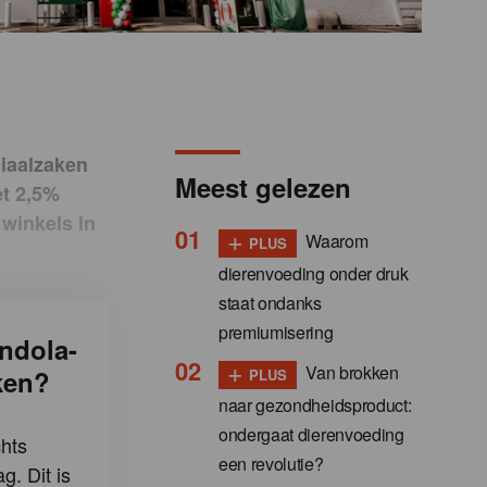
ciaalzaken
Meest gelezen
et 2,5%
 winkels in
+
Waarom
PLUS
dierenvoeding onder druk
staat ondanks
premiumisering
ndola-
+
Van brokken
ken?
PLUS
naar gezondheidsproduct:
ondergaat dierenvoeding
hts
een revolutie?
g. Dit is