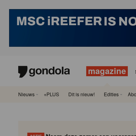
magazine
Nieuws
+PLUS
Dit is nieuw!
Edities
Ab