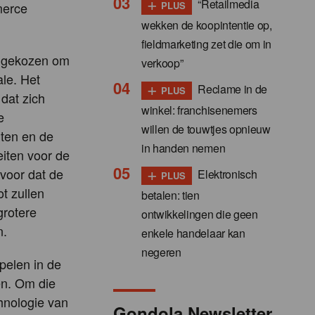
+
“Retailmedia
merce
PLUS
wekken de koopintentie op,
fieldmarketing zet die om in
r gekozen om
verkoop”
ale. Het
+
Reclame in de
PLUS
 dat zich
winkel: franchisenemers
e
willen de touwtjes opnieuw
nten en de
in handen nemen
eiten voor de
+
rvoor dat de
Elektronisch
PLUS
ot zullen
betalen: tien
grotere
ontwikkelingen die geen
n.
enkele handelaar kan
negeren
pelen in de
en. Om die
hnologie van
Gondola Newsletter