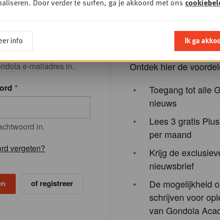
aliseren. Door verder te surfen, ga je akkoord met ons
cookiebel
Registreren neemt slec
enkele minuten in besla
res
om onze inhoud beter a
er info
Ik ga akko
stemmen op onze lezer
Ontdek hier de voordel
ndola e-mailadres in.
ord
Toegang tot alle 
nieuws
Lees 3 gratis Plus
achtwoord in.
per maand
rd vergeten?
Krijg de exclusiev
nieuwsbrief
De mogelijkheid o
of registreer
schrijven voor opl
van Gondola Aca