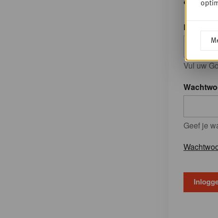
optim
E-mailad
Me
Vul uw Go
Wachtwo
Geef je w
Wachtwoo