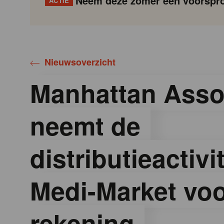
Neem deze zomer een voorspro
ACTIE
Gondola
Gondola
academy
society
Nieuwsoverzicht
Manhattan Asso
neemt de
distributieactivi
Medi-Market voo
rekening