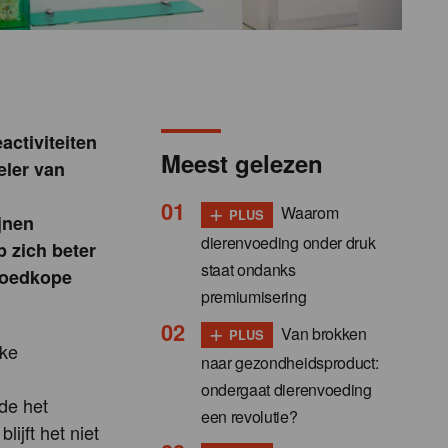
activiteiten
Meest gelezen
eler van
+
Waarom
PLUS
jnen
dierenvoeding onder druk
 zich beter
staat ondanks
 goedkope
premiumisering
+
Van brokken
PLUS
jke
naar gezondheidsproduct:
ondergaat dierenvoeding
nde het
een revolutie?
ijft het niet