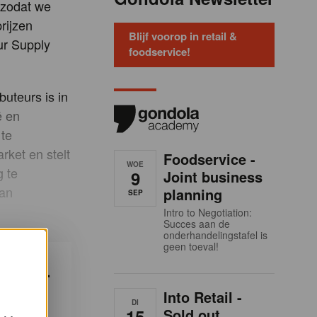
 zodat we
rijzen
Blijf voorop in retail &
ur Supply
foodservice!
buteurs is in
ë en
 te
rket en stelt
Foodservice -
WOE
g te
9
Joint business
van
planning
SEP
Intro to Negotiation:
Succes aan de
onderhandelingstafel is
geen toeval!
ndola-
ken?
Into Retail -
DI
15
Sold out