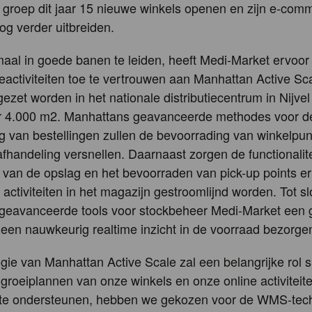
de groep dit jaar 15 nieuwe winkels openen en zijn e-com
nog verder uitbreiden.
aal in goede banen te leiden, heeft Medi-Market ervoo
tieactiviteiten toe te vertrouwen aan Manhattan Active Sc
ngezet worden in het nationale distributiecentrum in Nijvel
ver 4.000 m2. Manhattans geavanceerde methodes voor d
g van bestellingen zullen de bevoorrading van winkelpu
afhandeling versnellen. Daarnaast zorgen de functionalit
e van de opslag en het bevoorraden van pick-up points e
 activiteiten in het magazijn gestroomlijnd worden. Tot sl
geavanceerde tools voor stockbeheer Medi-Market een 
 en een nauwkeurig realtime inzicht in de voorraad bezorge
gie van Manhattan Active Scale zal een belangrijke rol s
groeiplannen van onze winkels en onze online activiteit
i te ondersteunen, hebben we gekozen voor de WMS-tec