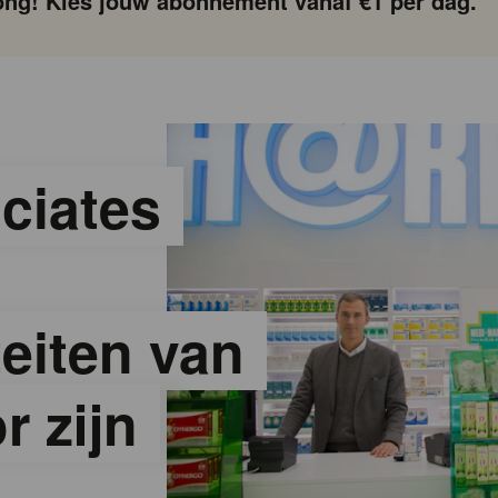
ng! Kies jouw abonnement vanaf €1 per dag.
ciates
teiten van
r zijn