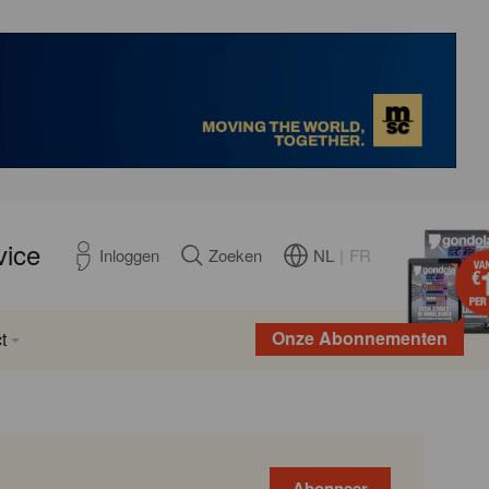
vice
NL
|
FR
Inloggen
Zoeken
Onze Abonnementen
t
Abonneer