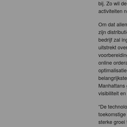
bij. Zo wil 
activiteiten 
Om dat allem
zijn distribu
bedrijf zal i
uitstrekt o
voorbereidin
online order
optimalisati
belangrijkste
Manhattans 
visibiliteit
“De technolo
toekomstige 
sterke groe