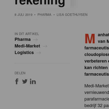
8 JULI 2019
•
PHARMA
•
LISA GOETHUYSEN
M
IN DIT ARTIKEL
anhat
Pharma
van M
Medi-Market
farmaceutis
Logistics
cloudoploss
verbeteren 
kan richten
DELEN
farmaceuti
Medi-Market,
vernieuwend
parafarmacieë
bedrijf 32 p