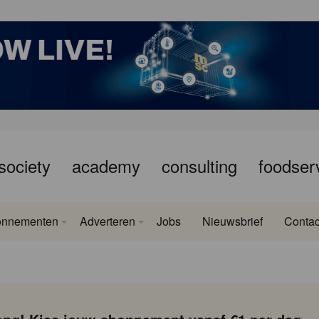
society
academy
consulting
foodser
onnementen
Adverteren
Jobs
Nieuwsbrief
Contac