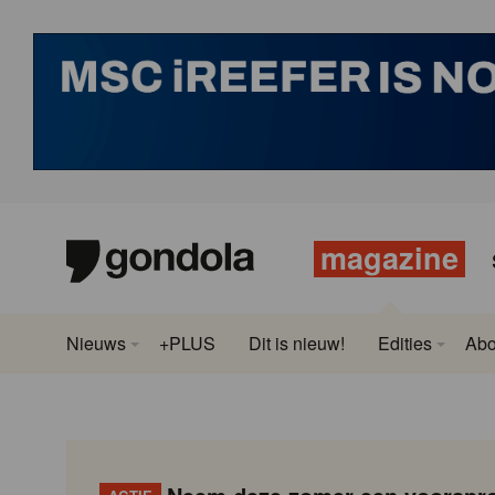
magazine
Nieuws
+PLUS
Dit is nieuw!
Edities
Ab