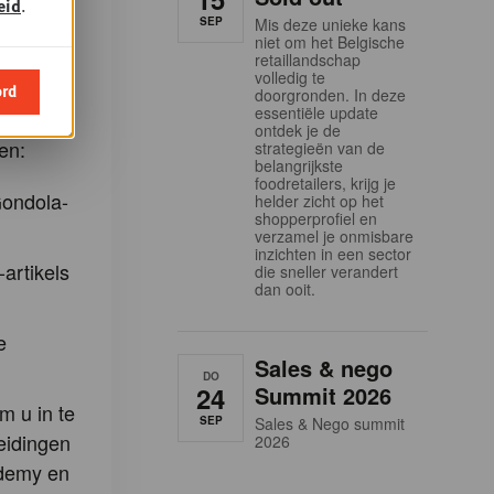
eid
.
SEP
Mis deze unieke kans
hts
niet om het Belgische
g. Dit is
retaillandschap
volledig te
f te
ord
doorgronden. In deze
essentiële update
s.
ontdek je de
en:
strategieën van de
belangrijkste
foodretailers, krijg je
Gondola-
helder zicht op het
shopperprofiel en
verzamel je onmisbare
inzichten in een sector
-artikels
die sneller verandert
dan ooit.
e
Sales & nego
DO
24
Summit 2026
m u in te
SEP
Sales & Nego summit
eidingen
2026
demy en