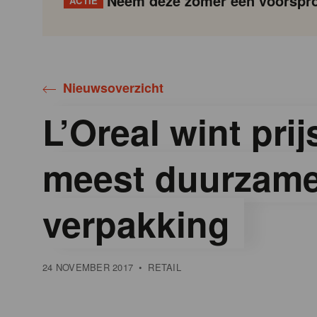
Neem deze zomer een voorspro
ACTIE
Gondola
Gondola
academy
society
Nieuwsoverzicht
L’Oreal wint prij
meest duurzam
verpakking
24 NOVEMBER 2017
•
RETAIL