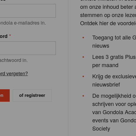
om onze inhoud beter a
stemmen op onze lezer
Ontdek hier de voordel
ndola e-mailadres in.
ord
Toegang tot alle 
nieuws
Lees 3 gratis Plus
achtwoord in.
per maand
rd vergeten?
Krijg de exclusiev
nieuwsbrief
De mogelijkheid o
of registreer
schrijven voor opl
van Gondola Aca
events van Gondo
Society