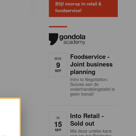
Blijf voorop in retail &
foodservice!
Foodservice -
WOE
9
Joint business
planning
SEP
Intro to Negotiation:
Succes aan de
onderhandelingstafel is
geen toeval!
Into Retail -
DI
15
Sold out
SEP
Mis deze unieke kans
niet om het Belgische