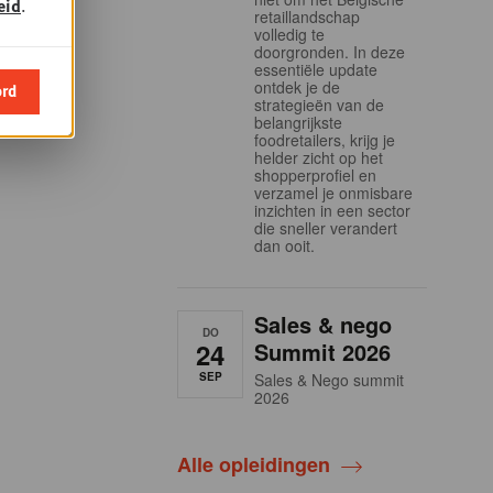
eid
.
retaillandschap
volledig te
doorgronden. In deze
essentiële update
ontdek je de
ord
strategieën van de
belangrijkste
foodretailers, krijg je
helder zicht op het
shopperprofiel en
verzamel je onmisbare
inzichten in een sector
die sneller verandert
dan ooit.
Sales & nego
DO
24
Summit 2026
SEP
Sales & Nego summit
2026
Alle opleidingen