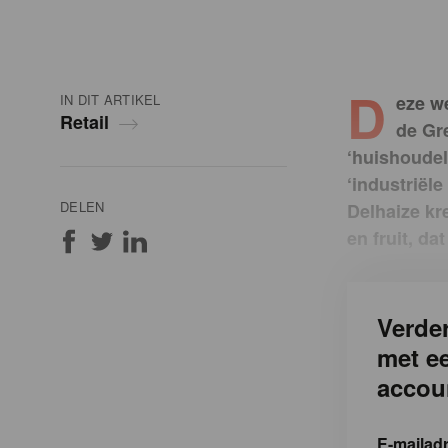
D
IN DIT ARTIKEL
eze w
Retail
de Gr
‘huishoudel
‘industriël
DELEN
Delhaize kr
en fruit, da
Verder
met e
accou
E-mailad