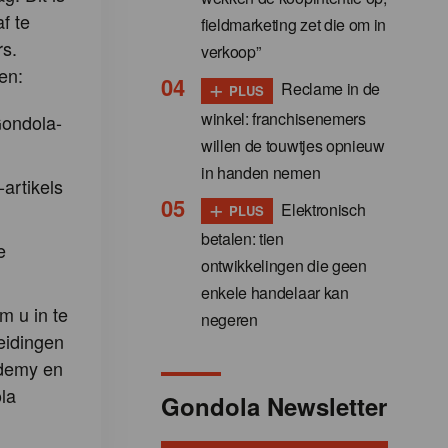
f te
fieldmarketing zet die om in
s.
verkoop”
en:
+
Reclame in de
PLUS
winkel: franchisenemers
Gondola-
willen de touwtjes opnieuw
in handen nemen
-artikels
+
Elektronisch
PLUS
betalen: tien
e
ontwikkelingen die geen
enkele handelaar kan
m u in te
negeren
eidingen
demy en
la
Gondola Newsletter