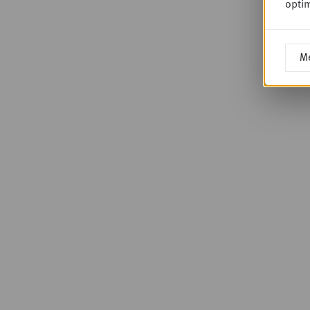
optim
Me