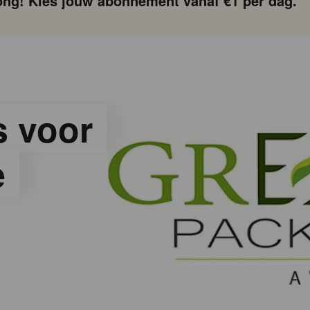
ng! Kies jouw abonnement vanaf €1 per dag.
s voor
e