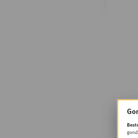
Gon
Best
gondo