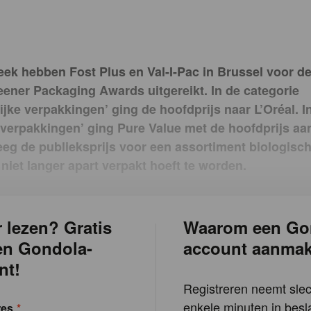
eek hebben Fost Plus en Val-I-Pac in Brussel voor de
eener Packaging Awards uitgereikt. In de categorie
ijke verpakkingen’ ging de hoofdprijs naar L’Oréal. I
e verpakkingen’ ging Pure Value met de hoofdprijs aan
eeg de publieksprijs voor een assortiment biologisc
t niet langer apart verpakt hoeft te worden.
 lezen? Gratis
Waarom een Go
en Gondola-
account aanma
nt!
Registreren neemt slec
enkele minuten in besla
res