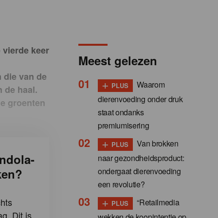
 vierde keer
Meest gelezen
n die van de
+
Waarom
PLUS
 de haal.
dierenvoeding onder druk
he groenten
staat ondanks
premiumisering
+
Van brokken
PLUS
ndola-
naar gezondheidsproduct:
ondergaat dierenvoeding
ken?
een revolutie?
+
hts
“Retailmedia
PLUS
g. Dit is
wekken de koopintentie op,