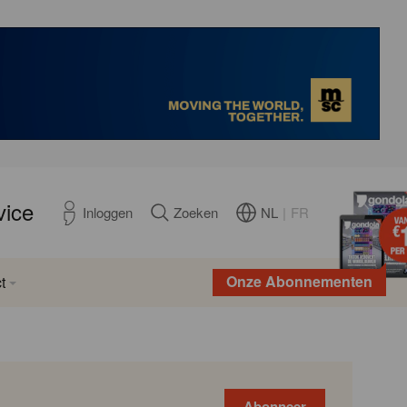
vice
NL
|
FR
Inloggen
Zoeken
Onze Abonnementen
t
Abonneer