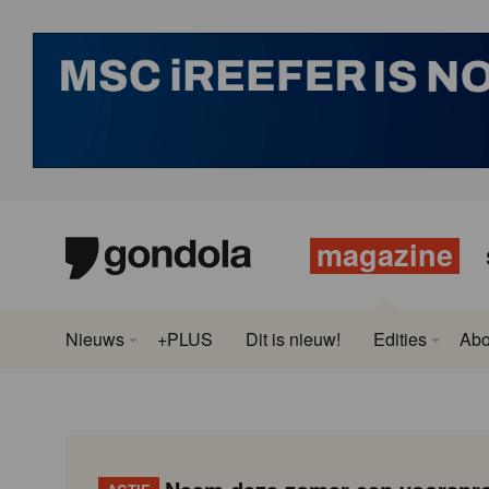
magazine
Nieuws
+PLUS
Dit is nieuw!
Edities
Ab