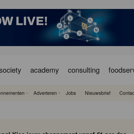
society
academy
consulting
foodser
onnementen
Adverteren
Jobs
Nieuwsbrief
Contac