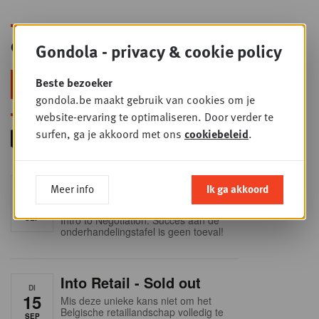
Gondola Newsletter
Gondola - privacy & cookie policy
Beste bezoeker
Blijf voorop in retail & foodservice!
gondola.be maakt gebruik van cookies om je
website-ervaring te optimaliseren. Door verder te
surfen, ga je akkoord met ons
cookiebeleid
.
Foodservice - Joint
Meer info
Ik ga akkoord
WOE
9
business planning
SEP
Intro to Negotiation: Succes aan de
onderhandelingstafel is geen toeval!
Into Retail - Sold out
DI
15
Mis deze unieke kans niet om het
Belgische retaillandschap volledig te
SEP