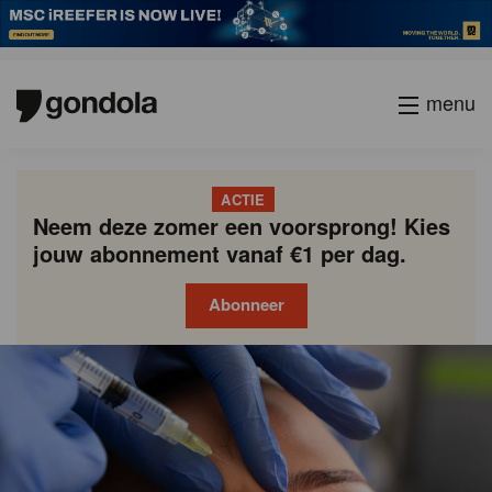
menu
ACTIE
Neem deze zomer een voorsprong! Kies
jouw abonnement vanaf €1 per dag.
Abonneer
Gondola
Gondola
academy
society