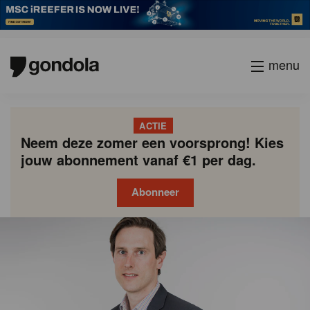
menu
ACTIE
Neem deze zomer een voorsprong! Kies
jouw abonnement vanaf €1 per dag.
Abonneer
Gondola
Gondola
academy
society