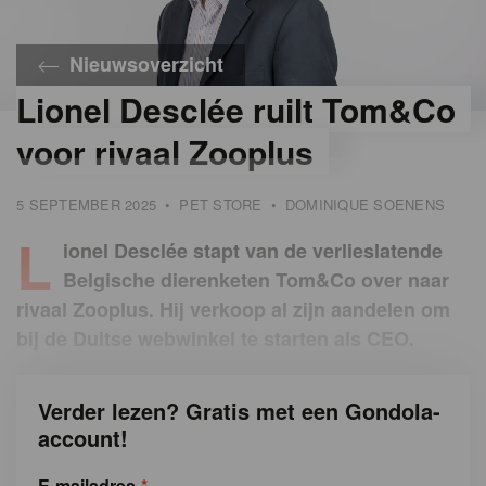
Nieuwsoverzicht
Lionel Desclée ruilt Tom&Co
©
Lionel
voor rivaal Zooplus
Desclée
5 SEPTEMBER 2025
•
PET STORE
•
DOMINIQUE SOENENS
L
ionel Desclée stapt van de verlieslatende
Belgische dierenketen Tom&Co over naar
rivaal Zooplus. Hij verkoop al zijn aandelen om
bij de Duitse webwinkel te starten als CEO.
Verder lezen? Gratis met een Gondola-
account!
E-mailadres