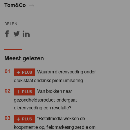
Tom&Co
DELEN
Meest gelezen
+
Waarom dierenvoeding onder
PLUS
druk staat ondanks premiumisering
+
Van brokken naar
PLUS
gezondheidsproduct: ondergaat
dierenvoeding een revolutie?
+
“Retailmedia wekken de
PLUS
koopintentie op, fieldmarketing zet die om