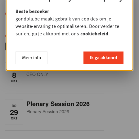
Beste bezoeker
Alle opleidingen
gondola.be maakt gebruik van cookies om je
website-ervaring te optimaliseren. Door verder te
surfen, ga je akkoord met ons
cookiebeleid
.
Meer info
Ik ga akkoord
RET-TALK
DO
8
CEO ONLY
OKT
Plenary Session 2026
DO
29
Plenary Session 2026
OKT