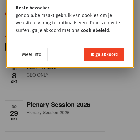
Beste bezoeker
Alle opleidingen
gondola.be maakt gebruik van cookies om je
website-ervaring te optimaliseren. Door verder te
surfen, ga je akkoord met ons
cookiebeleid
.
Meer info
Ik ga akkoord
RET-TALK
DO
8
CEO ONLY
OKT
Plenary Session 2026
DO
29
Plenary Session 2026
OKT