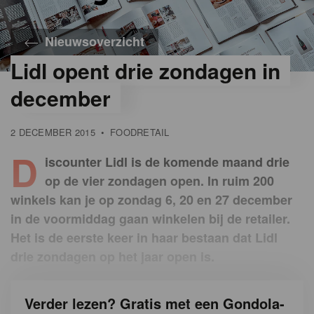
Nieuwsoverzicht
Lidl opent drie zondagen in
december
2 DECEMBER 2015
•
FOODRETAIL
D
iscounter Lidl is de komende maand drie
op de vier zondagen open. In ruim 200
winkels kan je op zondag 6, 20 en 27 december
in de voormiddag gaan winkelen bij de retailer.
Het is de eerste keer in haar bestaan dat Lidl
drie zondagen op het jaar open is.
Verder lezen? Gratis met een Gondola-