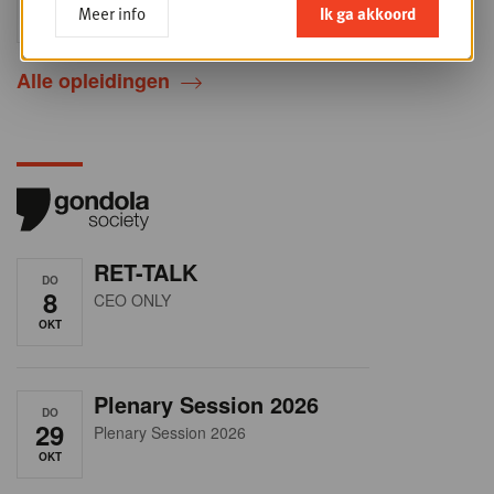
Meer info
Ik ga akkoord
SEP
Sales & Nego summit 2026
Alle opleidingen
RET-TALK
DO
8
CEO ONLY
OKT
Plenary Session 2026
DO
29
Plenary Session 2026
OKT