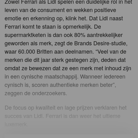
Zowel Ferrari als Lidl spelen een duidelijke rol in het
leven van de consument en wekken positieve
emotie en erkenning op, klink het. Dat Lidl naast
Ferrari komt te staan is opmerkelijk. De
supermarktketen is dan ook 80% aantrekkelijker
geworden als merk, zegt de Brands Desire-studie,
waar 60.000 Britten aan deelnamen. “Veel van de
merken die dit jaar sterk gestegen zijn, deden dat
omdat ze bewezen dat ze een merk met inhoud zijn
in een cynische maatschappij. Wanneer iedereen
cynisch is, scoren authentieke merken beter”,
zeggen de onderzoekers.
De focus op kwaliteit en lage prijzen verklaren het
succes van Lidl. Ferrari is dan weer het ultieme
luxemerk.