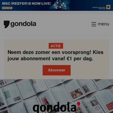
menu
ACTIE
Neem deze zomer een voorsprong! Kies
jouw abonnement vanaf €1 per dag.
Abonneer
Gondola
Gondola
academy
society