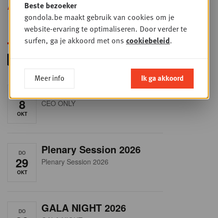
Beste bezoeker
Alle opleidingen
gondola.be maakt gebruik van cookies om je
website-ervaring te optimaliseren. Door verder te
surfen, ga je akkoord met ons
cookiebeleid
.
Meer info
Ik ga akkoord
RET-TALK
DO
8
CEO ONLY
OKT
Plenary Session 2026
DO
29
Plenary Session 2026
OKT
GALA NIGHT 2026
DO