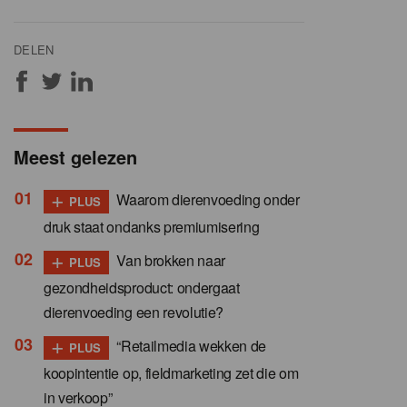
DELEN
Meest gelezen
+
Waarom dierenvoeding onder
PLUS
druk staat ondanks premiumisering
+
Van brokken naar
PLUS
gezondheidsproduct: ondergaat
dierenvoeding een revolutie?
+
“Retailmedia wekken de
PLUS
koopintentie op, fieldmarketing zet die om
in verkoop”