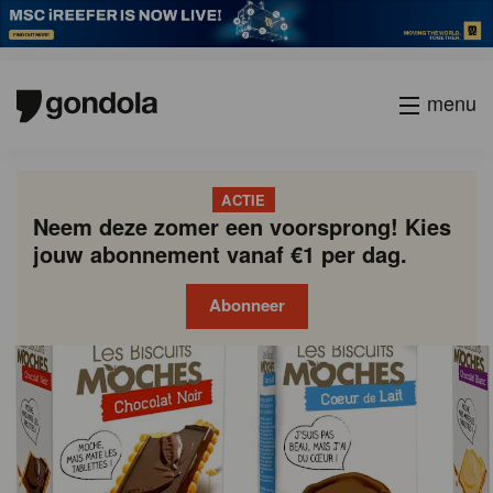
menu
ACTIE
Neem deze zomer een voorsprong! Kies
jouw abonnement vanaf €1 per dag.
Abonneer
Gondola
Gondola
academy
society