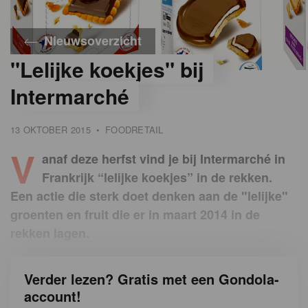
Nieuwsoverzicht
"Lelijke koekjes" bij
Intermarché
13 OKTOBER 2015
•
FOODRETAIL
V
anaf deze herfst vind je bij Intermarché in
Frankrijk “lelijke koekjes” in de rekken.
Een actie die sterk doet denken aan de "lelijke"
groenten en fruit die er in maart 2014 in de
rekken lagen.
Verder lezen? Gratis met een Gondola-
account!