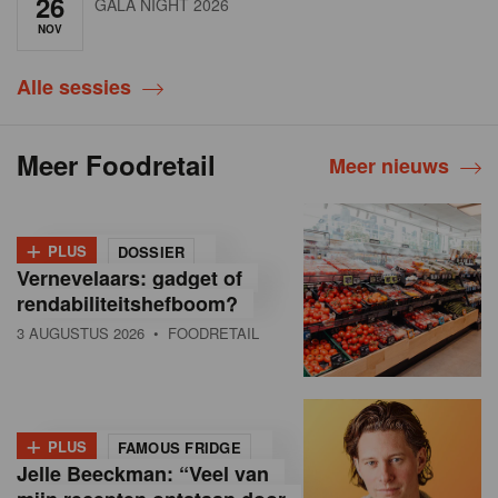
26
GALA NIGHT 2026
NOV
Alle sessies
Meer Foodretail
Meer nieuws
+
PLUS
DOSSIER
Vernevelaars: gadget of
rendabiliteitshefboom?
3 AUGUSTUS 2026
• FOODRETAIL
+
PLUS
FAMOUS FRIDGE
Jelle Beeckman: “Veel van