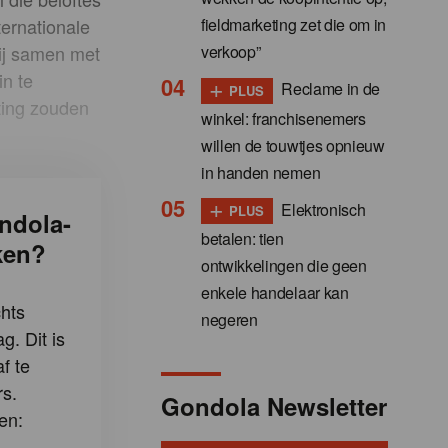
fieldmarketing zet die om in
ternationale
verkoop”
hij samen met
n te
+
Reclame in de
PLUS
hting zouden
winkel: franchisenemers
willen de touwtjes opnieuw
in handen nemen
+
Elektronisch
PLUS
ndola-
betalen: tien
ken?
ontwikkelingen die geen
enkele handelaar kan
hts
negeren
g. Dit is
f te
s.
Gondola Newsletter
en: