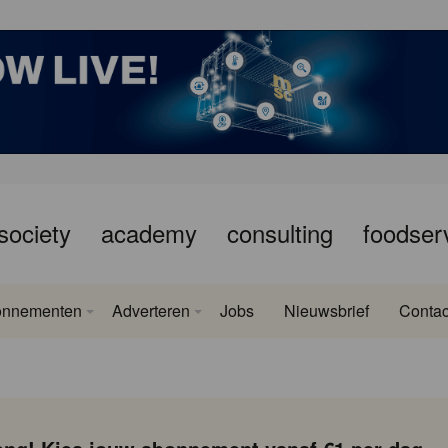
society
academy
consulting
foodser
onnementen
Adverteren
Jobs
Nieuwsbrief
Contac