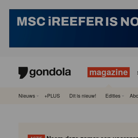
magazine
Nieuws
+PLUS
Dit is nieuw!
Edities
Ab