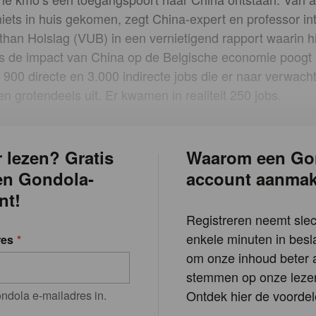
 niets in huis gekomen, zegt China-expert en professor in
athan Holslag (VUB) in een vernietigend rapport waarin 
 de impact van China op de Belgische economie poogt i
 900 directe en 3.000 indirecte jobs die er naar verwac
n grotendeels uit. Er kwamen in realiteit 250 jobs.
 lezen? Gratis
Waarom een Go
en Gondola-
account aanma
nt!
Registreren neemt slec
enkele minuten in besla
res
om onze inhoud beter a
stemmen op onze lezer
Ontdek hier de voordel
ndola e-mailadres in.