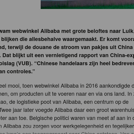
wam webwinkel Alibaba met grote beloftes naar Luik,
er blijken die allesbehalve waargemaakt. Er komt voo
nd, terwijl de douane de stroom van pakjes uit Chin
 Dat blijkt uit een vernietigend rapport van China-ex
lslag (VUB). “Chinese handelaars zijn heel bedreven
an controles.”
el mooi, toen webwinkel Alibaba in 2016 aankondigde d
en, om producten uit te voeren naar en via ons land. In
o, de logistieke poot van Alibaba, een centrum op de
Twee jaar later voegde Alibaba daar een groot warenhui
ter aan toe. Belgische politici waren van meet af aan in
 Alibaba zou zorgen voor werkgelegenheid en tegelijkert
he kmo’s een toegangspoort naar China ontstaan. Van al