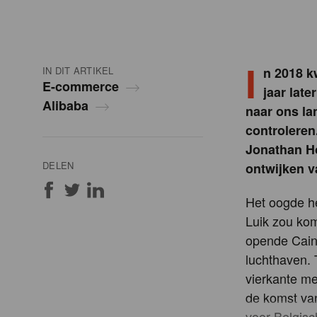
I
IN DIT ARTIKEL
n 2018 k
E-commerce
jaar lat
Alibaba
naar ons la
controleren.
Jonathan Ho
DELEN
ontwijken v
Het oogde he
Luik zou kom
opende Caina
luchthaven. 
vierkante me
de komst van
voor Belgisc