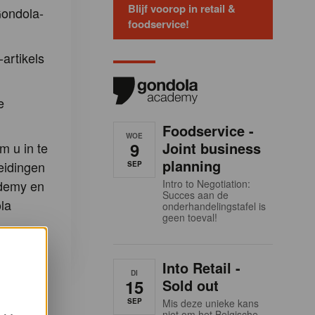
Blijf voorop in retail &
Gondola-
foodservice!
-artikels
e
Foodservice -
WOE
9
Joint business
m u in te
planning
eidingen
SEP
demy en
Intro to Negotiation:
Succes aan de
la
onderhandelingstafel is
geen toeval!
Into Retail -
DI
15
Sold out
SEP
Mis deze unieke kans
niet om het Belgische