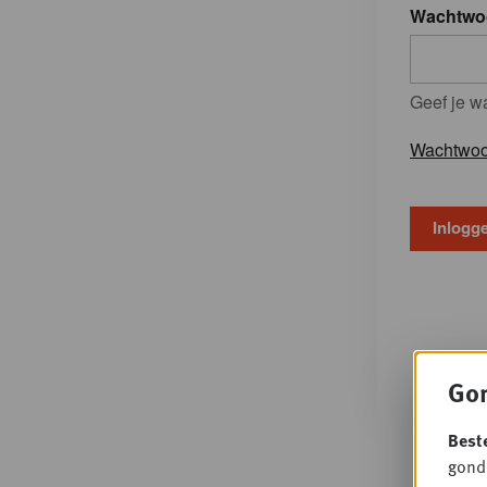
Wachtwo
Geef je w
Wachtwoo
Gon
Best
gondo