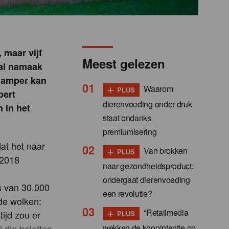
 maar vijf
Meest gelezen
ral namaak
a amper kan
+
Waarom
PLUS
pert
dierenvoeding onder druk
 in het
staat ondanks
premiumisering
at het naar
+
Van brokken
PLUS
 2018
naar gezondheidsproduct:
ondergaat dierenvoeding
s van 30.000
een revolutie?
 de wolken:
+
“Retailmedia
ijd zou er
PLUS
wekken de koopintentie op,
 die beloftes