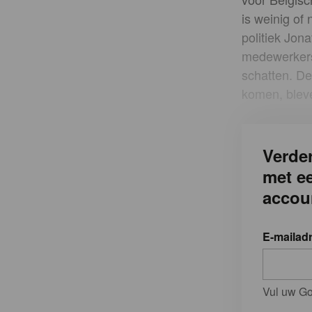
is weinig of
politiek Jon
medewerkers
schatten. De
komen, bleve
Verder
met e
accou
E-mailad
Vul uw Go