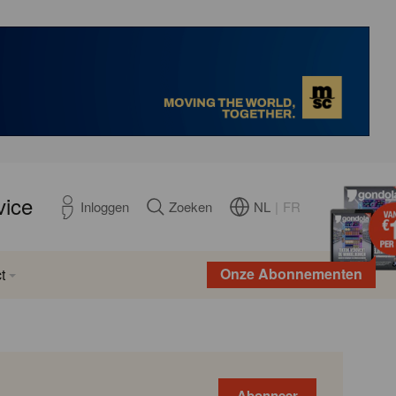
vice
NL
|
FR
Inloggen
Zoeken
Onze Abonnementen
t
Abonneer