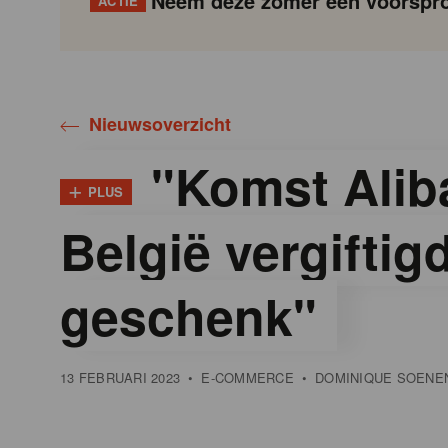
Neem deze zomer een voorspro
ACTIE
Gondola
Gondola
academy
society
Nieuwsoverzicht
"Komst Alib
+
PLUS
België vergiftig
geschenk"
13 FEBRUARI 2023
•
E-COMMERCE
•
DOMINIQUE SOENE