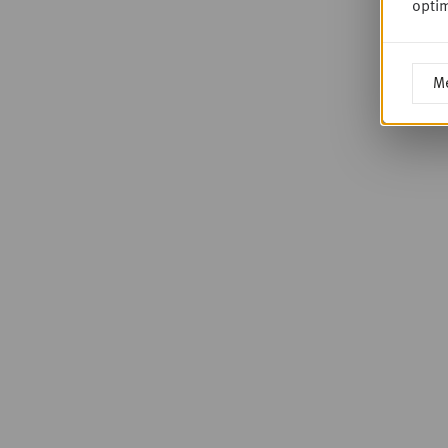
optim
Me