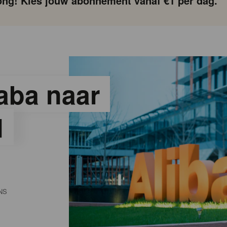
ng! Kies jouw abonnement vanaf €1 per dag.
aba naar
d
NS