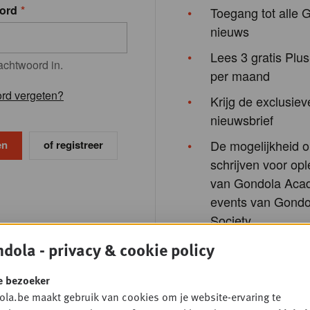
ord
Toegang tot alle 
nieuws
Lees 3 gratis Plus
achtwoord in.
per maand
rd vergeten?
Krijg de exclusiev
nieuwsbrief
De mogelijkheid o
of registreer
schrijven voor opl
van Gondola Aca
events van Gondo
Society
dola - privacy & cookie policy
e bezoeker
la.be maakt gebruik van cookies om je website-ervaring te