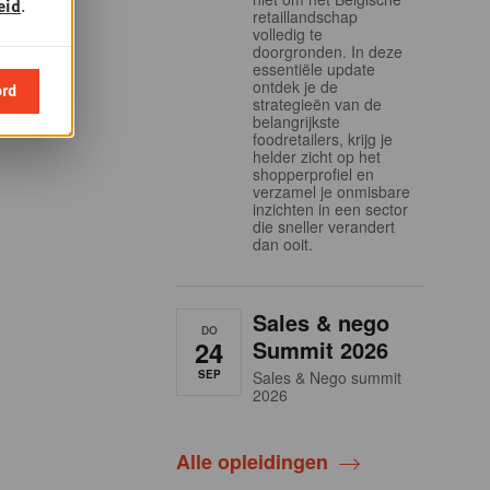
eid
.
retaillandschap
volledig te
doorgronden. In deze
essentiële update
ontdek je de
ord
strategieën van de
belangrijkste
foodretailers, krijg je
helder zicht op het
shopperprofiel en
verzamel je onmisbare
inzichten in een sector
die sneller verandert
dan ooit.
Sales & nego
DO
24
Summit 2026
SEP
Sales & Nego summit
2026
Alle opleidingen