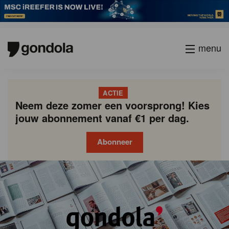
menu
ACTIE
Neem deze zomer een voorsprong! Kies
jouw abonnement vanaf €1 per dag.
Abonneer
Gondola
Gondola
academy
society