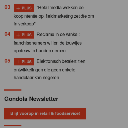
+
“Retailmedia wekken de
PLUS
koopintentie op, fieldmarketing zet die om
in verkoop”
+
Reclame in de winkel:
PLUS
franchisenemers willen de touwtjes
opnieuw in handen nemen
+
Elektronisch betalen: tien
PLUS
ontwikkelingen die geen enkele
handelaar kan negeren
Gondola Newsletter
Blijf voorop in retail & foodservice!