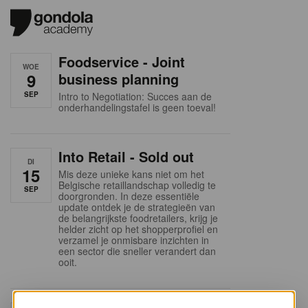
Foodservice - Joint
WOE
9
business planning
SEP
Intro to Negotiation: Succes aan de
onderhandelingstafel is geen toeval!
Into Retail - Sold out
DI
15
Mis deze unieke kans niet om het
Belgische retaillandschap volledig te
SEP
doorgronden. In deze essentiële
update ontdek je de strategieën van
de belangrijkste foodretailers, krijg je
helder zicht op het shopperprofiel en
verzamel je onmisbare inzichten in
een sector die sneller verandert dan
ooit.