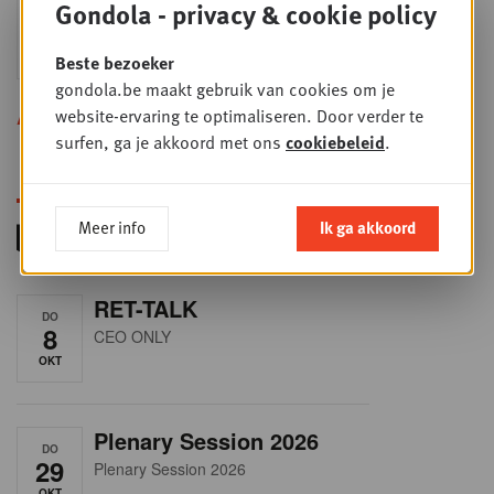
Sales & nego Summit
Gondola - privacy & cookie policy
DO
24
2026
SEP
Sales & Nego summit 2026
Beste bezoeker
gondola.be maakt gebruik van cookies om je
Alle opleidingen
website-ervaring te optimaliseren. Door verder te
surfen, ga je akkoord met ons
cookiebeleid
.
Meer info
Ik ga akkoord
RET-TALK
DO
8
CEO ONLY
OKT
Plenary Session 2026
DO
29
Plenary Session 2026
OKT