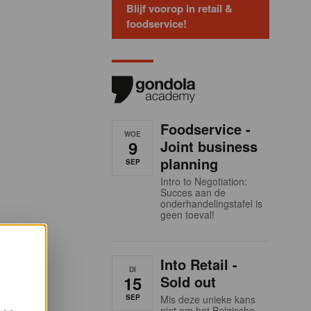
Blijf voorop in retail &
foodservice!
Foodservice -
WOE
9
Joint business
planning
SEP
Intro to Negotiation:
Succes aan de
onderhandelingstafel is
geen toeval!
Into Retail -
DI
15
Sold out
SEP
Mis deze unieke kans
niet om het Belgische