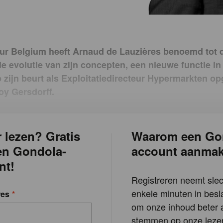
our Belgium heeft Arnaud de Lauzières benoemd tot d
e evolutie van zijn concepten, een nieuwe functie in 
p zijn beurt als Exploitatiedirecteur Hypermarkten o
oy Gersdorff.
 lezen? Gratis
Waarom een Go
en Gondola-
account aanma
nt!
Registreren neemt slec
enkele minuten in besla
res
om onze inhoud beter a
stemmen op onze lezer