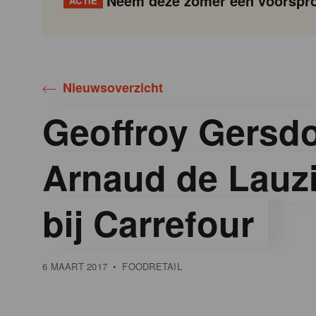
Neem deze zomer een voorspro
ACTIE
Gondola
Gondola
academy
society
Nieuwsoverzicht
Geoffroy Gersdor
Arnaud de Lauz
bij Carrefour
6 MAART 2017
•
FOODRETAIL