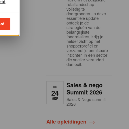
eid
.
retaillandschap
volledig te
doorgronden. In deze
essentiële update
ontdek je de
ord
strategieën van de
belangrijkste
foodretailers, krijg je
helder zicht op het
shopperprofiel en
verzamel je onmisbare
inzichten in een sector
die sneller verandert
dan ooit.
Sales & nego
DO
24
Summit 2026
SEP
Sales & Nego summit
2026
Alle opleidingen