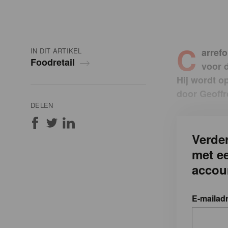
C
IN DIT ARTIKEL
arref
Foodretail
voor d
Hij wordt o
door Geoffr
DELEN
Verder
met e
accou
E-mailad