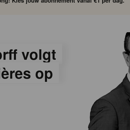
ng! Kies jouw abonnement vanaf €1 per dag.
ff volgt
ières op