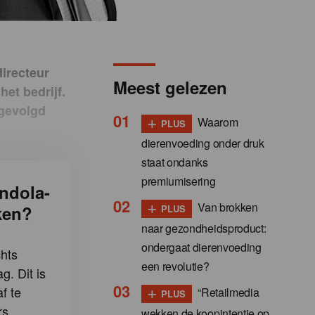
irecteur
Meest gelezen
het bedrijf.
pgevolgd
+
Waarom
PLUS
dierenvoeding onder druk
staat ondanks
premiumisering
ndola-
+
Van brokken
ken?
PLUS
naar gezondheidsproduct:
ondergaat dierenvoeding
hts
een revolutie?
g. Dit is
+
f te
“Retailmedia
PLUS
s.
wekken de koopintentie op,