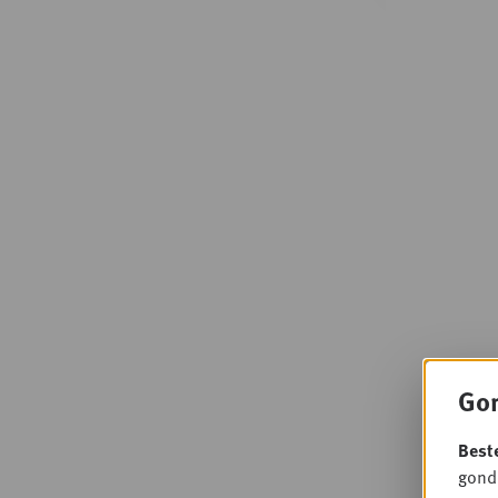
Gon
Best
gondo