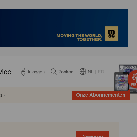
vice
NL
|
FR
Inloggen
Zoeken
Onze Abonnementen
t
Abonneer