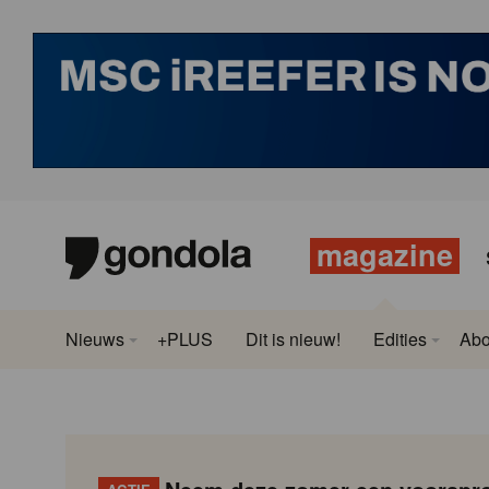
magazine
Nieuws
+PLUS
Dit is nieuw!
Edities
Ab