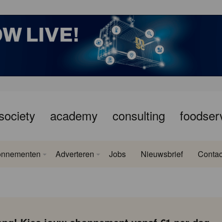
society
academy
consulting
foodser
onnementen
Adverteren
Jobs
Nieuwsbrief
Contac