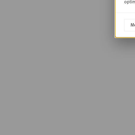
optim
Me