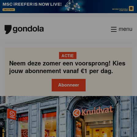
menu
ACTIE
Neem deze zomer een voorsprong! Kies
jouw abonnement vanaf €1 per dag.
Abonneer
Gondola
Gondola
academy
society