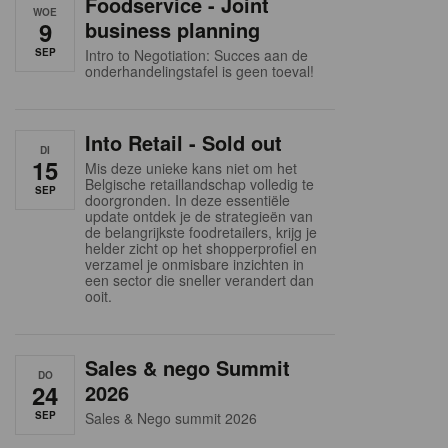
Foodservice - Joint
WOE
9
business planning
SEP
Intro to Negotiation: Succes aan de
onderhandelingstafel is geen toeval!
Into Retail - Sold out
DI
15
Mis deze unieke kans niet om het
Belgische retaillandschap volledig te
SEP
doorgronden. In deze essentiële
update ontdek je de strategieën van
de belangrijkste foodretailers, krijg je
helder zicht op het shopperprofiel en
verzamel je onmisbare inzichten in
een sector die sneller verandert dan
ooit.
Sales & nego Summit
DO
24
2026
SEP
Sales & Nego summit 2026