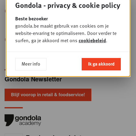
opnieuw in handen nemen
Gondola - privacy & cookie policy
+
Elektronisch betalen: tien
PLUS
Beste bezoeker
ontwikkelingen die geen enkele
gondola.be maakt gebruik van cookies om je
handelaar kan negeren
website-ervaring te optimaliseren. Door verder te
René van der Zel (XXL Nutrition): “Het
surfen, ga je akkoord met ons
cookiebeleid
.
huidige beleid in Nederland is niet gunstig
voor ondernemers”
Meer info
Ik ga akkoord
Gondola Newsletter
Blijf voorop in retail & foodservice!