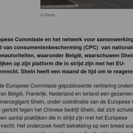
©
iStock
opese Commissie en het netwerk voor samenwerking
d van consumentenbescherming (CPC) van national
nautoriteiten, waaronder België, waarschuwen Shei
ijken op zijn platform die in strijd zijn met het EU-
recht. Shein heeft een maand de tijd om te reagere
 de Europese Commissie gepubliceerde verklaring onde
 van België, Frankrijk, Nederland en Ierland een gezamenl
mercegigant Shein, onder coördinatie van de Europese
s gericht tegen het Chinese bedrijf Shein, dat zich schuld
n aantal praktijken die in strijd zijn met het Europese
recht. Het onderzoek heeft betrekking op een breed sc