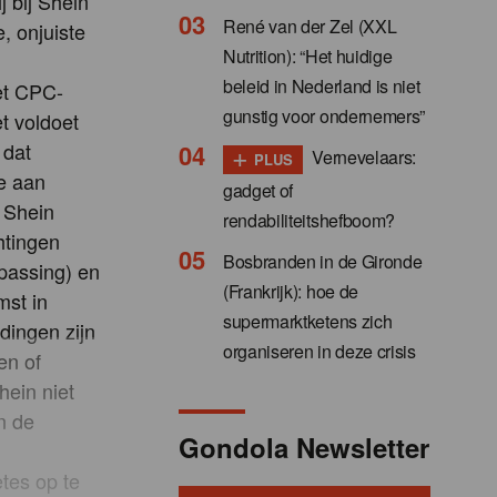
 bij Shein
René van der Zel (XXL
, onjuiste
Nutrition): “Het huidige
beleid in Nederland is niet
et CPC-
gunstig voor ondernemers”
t voldoet
+
 dat
Vernevelaars:
PLUS
ze aan
gadget of
 Shein
rendabiliteitshefboom?
htingen
Bosbranden in de Gironde
passing) en
(Frankrijk): hoe de
mst in
supermarktketens zich
dingen zijn
organiseren in deze crisis
en of
hein niet
n de
Gondola Newsletter
tes op te