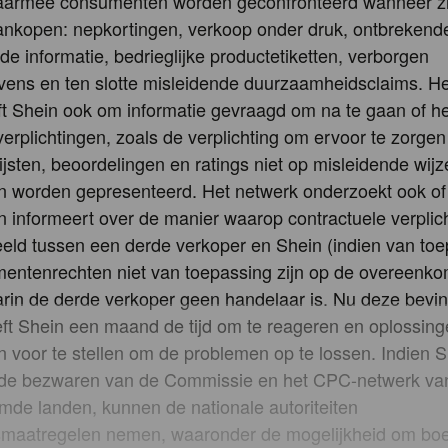
waarmee consumenten worden geconfronteerd wanneer zij
nkopen: nepkortingen, verkoop onder druk, ontbrekende
de informatie, bedrieglijke productetiketten, verborgen
vens en ten slotte misleidende duurzaamheidsclaims. H
t Shein ook om informatie gevraagd om na te gaan of he
erplichtingen, zoals de verplichting om ervoor te zorgen
ijsten, beoordelingen en ratings niet op misleidende wij
 worden gepresenteerd. Het netwerk onderzoekt ook of
informeert over de manier waarop contractuele verplic
ld tussen een derde verkoper en Shein (indien van toe
entenrechten niet van toepassing zijn op de overeenko
rin de derde verkoper geen handelaar is. Nu deze bevin
ft Shein een maand de tijd om te reageren en oplossing
 voor te stellen om de problemen op te lossen. Indien S
 de bezwaren van de Commissie en het CPC-netwerk va
de landen, kunnen de nationale autoriteiten
maatregelen nemen, waaronder de mogelijkheid om boe