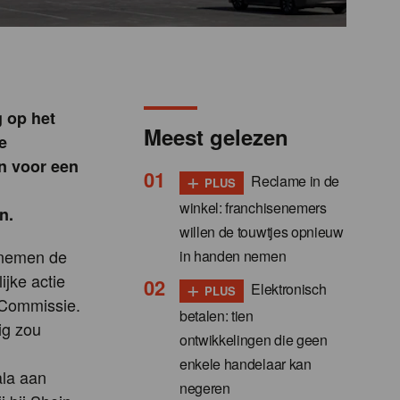
 op het
Meest gelezen
e
n voor een
+
Reclame in de
PLUS
winkel: franchisenemers
n.
willen de touwtjes opnieuw
rnemen de
in handen nemen
ijke actie
+
Elektronisch
PLUS
 Commissie.
betalen: tien
ig zou
ontwikkelingen die geen
enkele handelaar kan
ala aan
negeren