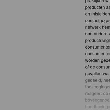
praktijken 
producten aa
en misleiden
contactgege
netwerk heef
aan andere v
productrangl
consumenten
consumenten 
worden gedee
of de consum
gevallen waa
gedeeld, hee
toezeggingen
reageert op
bovengenoem
handhavings