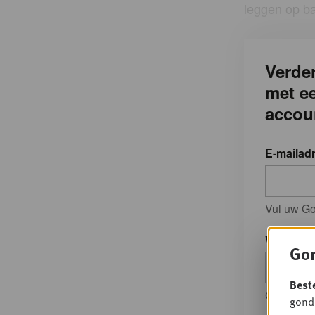
leggen op ba
Verder
met e
accou
E-mailad
Vul uw Go
Wachtwo
Gon
Best
Geef je w
gondo