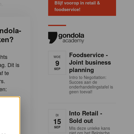
Blijf voorop in retail &
n.
foodservice!
ndola-
ken?
Foodservice -
hts
WOE
9
Joint business
g. Dit is
planning
SEP
f te
Intro to Negotiation:
s.
Succes aan de
onderhandelingstafel is
en:
geen toeval!
Gondola-
Into Retail -
DI
15
Sold out
-artikels
SEP
Mis deze unieke kans
niet om het Belgische