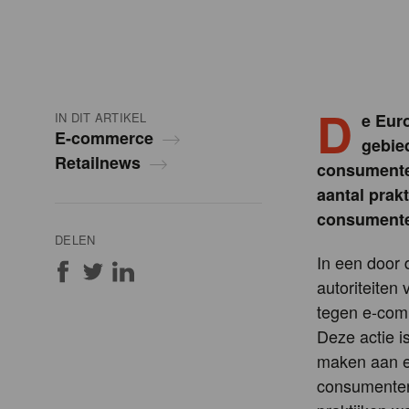
D
IN DIT ARTIKEL
e Eur
E-commerce
gebie
Retailnews
consumente
aantal prakt
consumenten
DELEN
In een door
autoriteiten
tegen e-com
Deze actie i
maken aan ee
consumenten