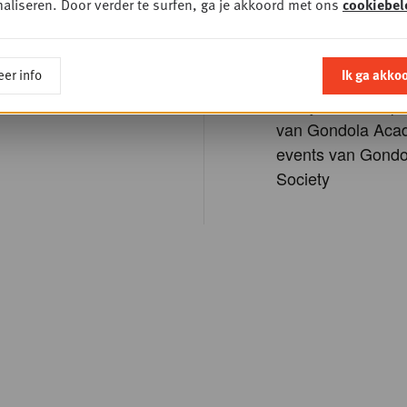
aliseren. Door verder te surfen, ga je akkoord met ons
cookiebel
rd vergeten?
Krijg de exclusiev
nieuwsbrief
er info
Ik ga akko
De mogelijkheid o
of registreer
schrijven voor opl
van Gondola Aca
events van Gondo
Society