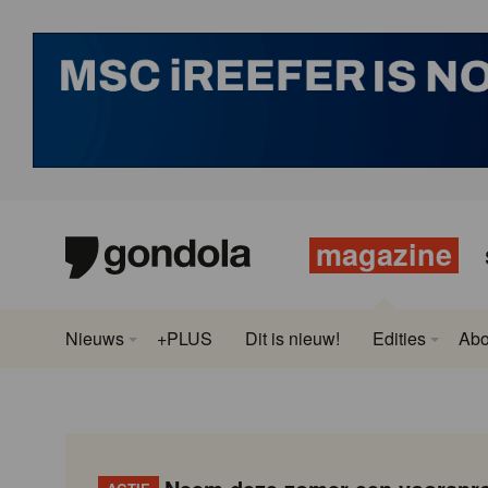
magazine
Nieuws
+PLUS
Dit is nieuw!
Edities
Ab