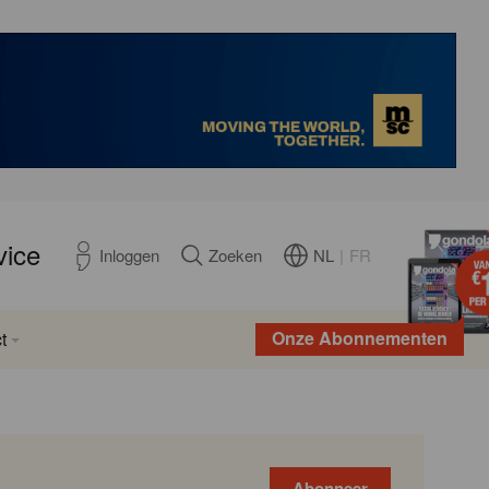
vice
NL
|
FR
Inloggen
Zoeken
Onze Abonnementen
t
Abonneer