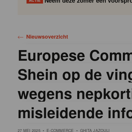
Neem deze zomer een voorspro
ACTIE
Gondola
Gondola
academy
society
Nieuwsoverzicht
Europese Commi
Shein op de vin
wegens nepkort
misleidende info 
27 MEI 2025
•
E-COMMERCE
•
GHITA JAZOULI