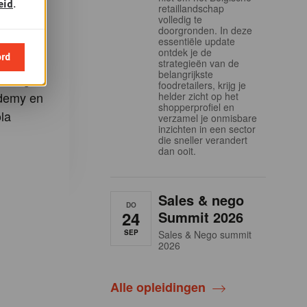
eid
.
retaillandschap
e
volledig te
doorgronden. In deze
essentiële update
ontdek je de
ord
m u in te
strategieën van de
belangrijkste
eidingen
foodretailers, krijg je
demy en
helder zicht op het
shopperprofiel en
la
verzamel je onmisbare
inzichten in een sector
die sneller verandert
dan ooit.
Sales & nego
DO
24
Summit 2026
SEP
Sales & Nego summit
2026
Alle opleidingen