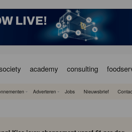
society
academy
consulting
foodser
onnementen
Adverteren
Jobs
Nieuwsbrief
Contac