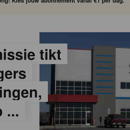
ng! Kies jouw abonnement vanaf €1 per dag.
ssie tikt
gers
ingen,
...