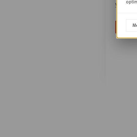
optim
Wachtwoo
Me