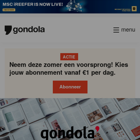
menu
ACTIE
Neem deze zomer een voorsprong! Kies
jouw abonnement vanaf €1 per dag.
Abonneer
Gondola
Gondola
academy
society