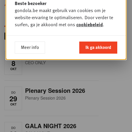
Beste bezoeker
Alle opleidingen
gondola.be maakt gebruik van cookies om je
website-ervaring te optimaliseren. Door verder te
surfen, ga je akkoord met ons
cookiebeleid
.
Meer info
Ik ga akkoord
RET-TALK
DO
8
CEO ONLY
OKT
Plenary Session 2026
DO
29
Plenary Session 2026
OKT
GALA NIGHT 2026
DO