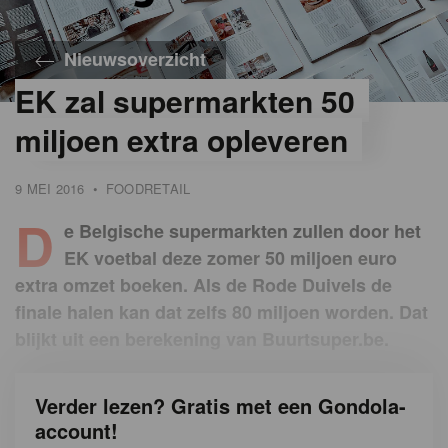
Nieuwsoverzicht
EK zal supermarkten 50
miljoen extra opleveren
9 MEI 2016
•
FOODRETAIL
D
e Belgische supermarkten zullen door het
EK voetbal deze zomer 50 miljoen euro
extra omzet boeken. Als de Rode Duivels de
finale halen kan dat zelfs 80 miljoen worden. Dat
blijkt uit een berekening van Buurtsuper.be.
Verder lezen? Gratis met een Gondola-
account!