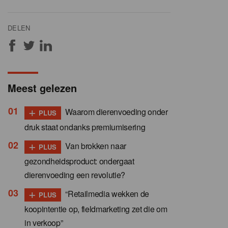
DELEN
Meest gelezen
+
Waarom dierenvoeding onder
PLUS
druk staat ondanks premiumisering
+
Van brokken naar
PLUS
gezondheidsproduct: ondergaat
dierenvoeding een revolutie?
+
“Retailmedia wekken de
PLUS
koopintentie op, fieldmarketing zet die om
in verkoop”