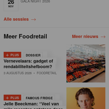
26
GALA NIGHT 2026
NOV
Alle sessies
Meer Foodretail
Meer nieuws
+
PLUS
DOSSIER
Vernevelaars: gadget of
rendabiliteitshefboom?
3 AUGUSTUS 2026
• FOODRETAIL
+
PLUS
FAMOUS FRIDGE
Jelle Beeckman: “Veel van