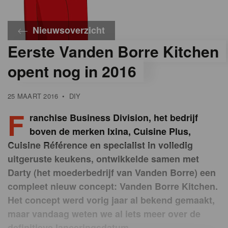
Nieuwsoverzicht
Eerste Vanden Borre Kitchen
opent nog in 2016
25 MAART 2016
•
DIY
F
ranchise Business Division, het bedrijf
boven de merken Ixina, Cuisine Plus,
Cuisine Référence en specialist in volledig
uitgeruste keukens, ontwikkelde samen met
Darty (het moederbedrijf van Vanden Borre) een
compleet nieuw concept: Vanden Borre Kitchen.
Het concept werd vorig jaar al bekend gemaakt,
maar vandaag weten we al iets meer over de
definitieve lanceringsdatum.