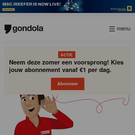
menu
ACTIE
Neem deze zomer een voorsprong! Kies
jouw abonnement vanaf €1 per dag.
Abonneer
Gondola
Gondola
academy
society