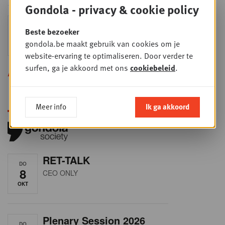
Gondola - privacy & cookie policy
Sales & nego Summit
DO
Beste bezoeker
24
2026
gondola.be maakt gebruik van cookies om je
SEP
Sales & Nego summit 2026
website-ervaring te optimaliseren. Door verder te
surfen, ga je akkoord met ons
cookiebeleid
.
Alle opleidingen
Meer info
Ik ga akkoord
RET-TALK
DO
8
CEO ONLY
OKT
Plenary Session 2026
DO