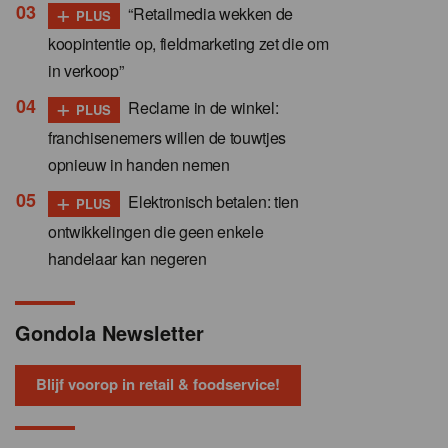
+
“Retailmedia wekken de
PLUS
koopintentie op, fieldmarketing zet die om
in verkoop”
+
Reclame in de winkel:
PLUS
franchisenemers willen de touwtjes
opnieuw in handen nemen
+
Elektronisch betalen: tien
PLUS
ontwikkelingen die geen enkele
handelaar kan negeren
Gondola Newsletter
Blijf voorop in retail & foodservice!