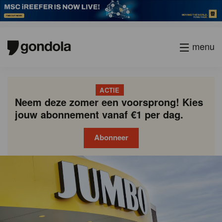
menu
ACTIE
Neem deze zomer een voorsprong! Kies
jouw abonnement vanaf €1 per dag.
Abonneer
Gondola
Gondola
academy
society