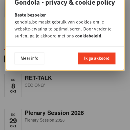
Gondola - privacy & cookie policy
24
2026
SEP
Sales & Nego summit 2026
Beste bezoeker
gondola.be maakt gebruik van cookies om je
Alle opleidingen
website-ervaring te optimaliseren. Door verder te
surfen, ga je akkoord met ons
cookiebeleid
.
Meer info
Ik ga akkoord
RET-TALK
DO
8
CEO ONLY
OKT
Plenary Session 2026
DO
29
Plenary Session 2026
OKT