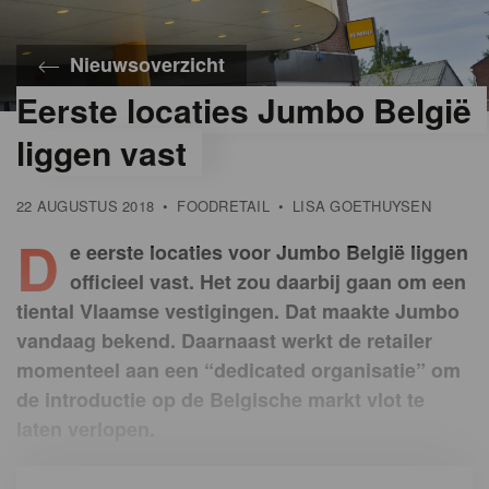
Nieuwsoverzicht
Eerste locaties Jumbo België
liggen vast
22 AUGUSTUS 2018
•
FOODRETAIL
•
LISA GOETHUYSEN
D
e eerste locaties voor Jumbo België liggen
officieel vast. Het zou daarbij gaan om een
tiental Vlaamse vestigingen. Dat maakte Jumbo
vandaag bekend. Daarnaast werkt de retailer
momenteel aan een “dedicated organisatie” om
de introductie op de Belgische markt vlot te
laten verlopen.