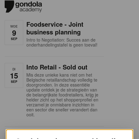
Foodservice - Joint
WOE
9
business planning
SEP
Intro to Negotiation: Succes aan de
onderhandelingstafel is geen toeval!
Into Retail - Sold out
DI
15
Mis deze unieke kans niet om het
Belgische retaillandschap volledig te
SEP
doorgronden. In deze essentiële
update ontdek je de strategieën van
de belangrijkste foodretailers, krijg je
helder zicht op het shopperprofiel en
verzamel je onmisbare inzichten in
een sector die sneller verandert dan
ooit.
Sales & nego Summit
DO