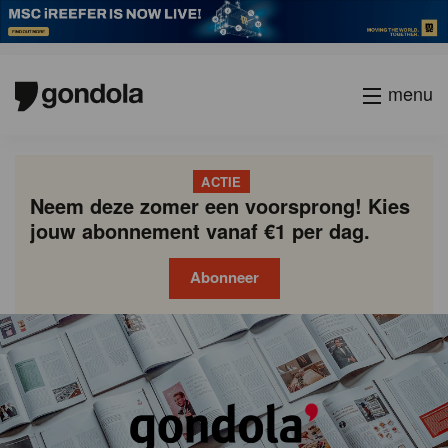
menu
ACTIE
Neem deze zomer een voorsprong! Kies
jouw abonnement vanaf €1 per dag.
Abonneer
Gondola
Gondola
academy
society