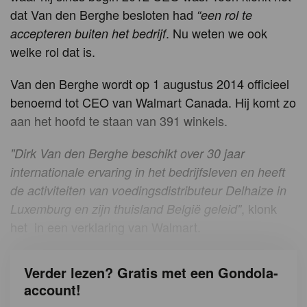
dat Van den Berghe besloten had
“een rol te
. Nu weten we ook
accepteren buiten het bedrijf
welke rol dat is.
Van den Berghe wordt op 1 augustus 2014 officieel
benoemd tot CEO van Walmart Canada. Hij komt zo
aan het hoofd te staan van 391 winkels.
"Dirk Van den Berghe beschikt over 30 jaar
internationale ervaring in het bedrijfsleven en heeft
de activiteiten van voedingsdistributeur Delhaize in
, klonk
Luxemburg en zijn thuisland België geleid"
het in een verklaring van Walmart.
Verder lezen? Gratis met een Gondola-
account!