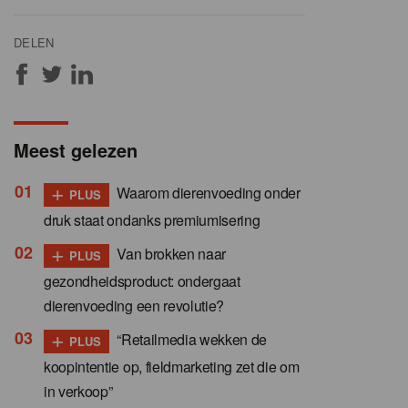
DELEN
Meest gelezen
+
Waarom dierenvoeding onder
PLUS
druk staat ondanks premiumisering
+
Van brokken naar
PLUS
gezondheidsproduct: ondergaat
dierenvoeding een revolutie?
+
“Retailmedia wekken de
PLUS
koopintentie op, fieldmarketing zet die om
in verkoop”