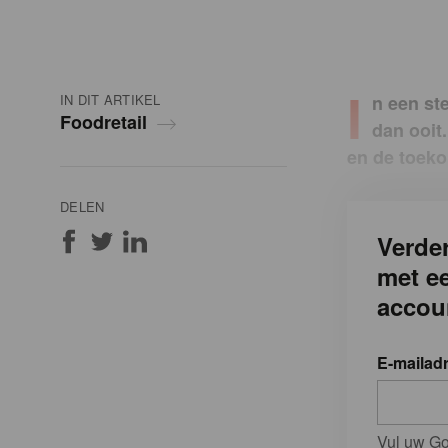
I
IN DIT ARTIKEL
n een st
Foodretail
dan ooit
en de toeko
DELEN
Verder
met e
accou
E-mailad
Vul uw Go