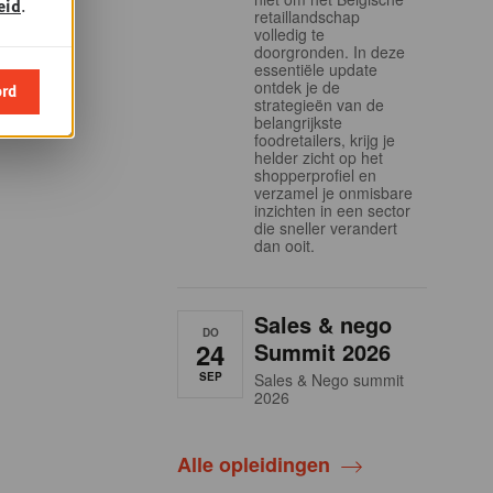
eid
.
retaillandschap
volledig te
doorgronden. In deze
essentiële update
ontdek je de
ord
strategieën van de
belangrijkste
foodretailers, krijg je
helder zicht op het
shopperprofiel en
verzamel je onmisbare
inzichten in een sector
die sneller verandert
dan ooit.
Sales & nego
DO
24
Summit 2026
SEP
Sales & Nego summit
2026
Alle opleidingen