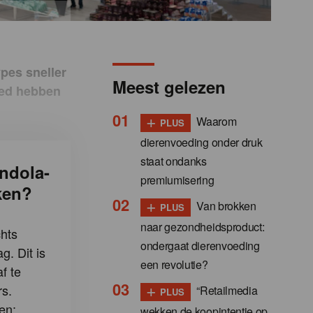
pes sneller
Meest gelezen
oed hebben
+
Waarom
PLUS
dierenvoeding onder druk
staat ondanks
ndola-
premiumisering
ken?
+
Van brokken
PLUS
naar gezondheidsproduct:
hts
ondergaat dierenvoeding
g. Dit is
een revolutie?
f te
+
s.
“Retailmedia
PLUS
en:
wekken de koopintentie op,