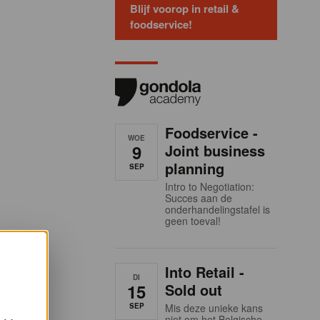
Blijf voorop in retail &
foodservice!
Foodservice -
WOE
9
Joint business
planning
SEP
Intro to Negotiation:
Succes aan de
onderhandelingstafel is
geen toeval!
Into Retail -
DI
15
Sold out
SEP
Mis deze unieke kans
niet om het Belgische