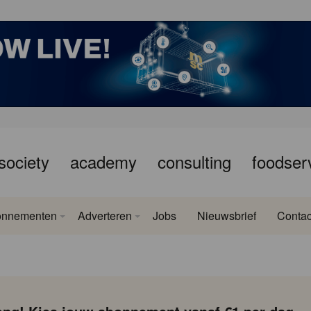
society
academy
consulting
foodser
onnementen
Adverteren
Jobs
Nieuwsbrief
Contac