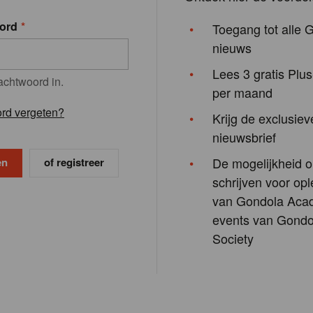
ord
Toegang tot alle 
nieuws
Lees 3 gratis Plus
achtwoord in.
per maand
rd vergeten?
Krijg de exclusiev
nieuwsbrief
De mogelijkheid o
of registreer
schrijven voor opl
van Gondola Aca
events van Gondo
Society