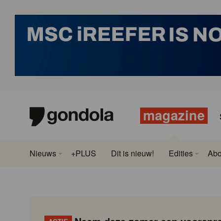
magazine
Nieuws
+PLUS
Dit is nieuw!
Edities
Ab