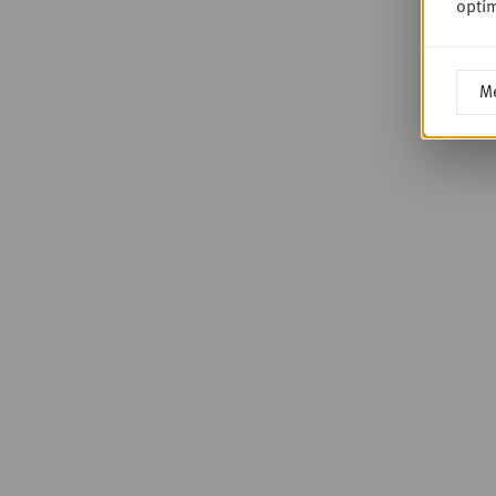
optim
Me