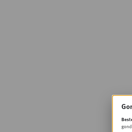
Gon
Best
gondo