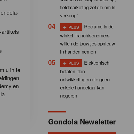
fieldmarketing zet die om in
Gondola-
verkoop”
+
Reclame in de
PLUS
-artikels
winkel: franchisenemers
willen de touwtjes opnieuw
e
in handen nemen
+
Elektronisch
PLUS
m u in te
betalen: tien
eidingen
ontwikkelingen die geen
demy en
enkele handelaar kan
la
negeren
Gondola Newsletter