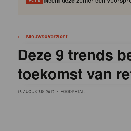
Neem deze zomer een voorspro
ACTIE
Gondola
Gondola
academy
society
Nieuwsoverzicht
Deze 9 trends b
toekomst van ret
16 AUGUSTUS 2017
•
FOODRETAIL