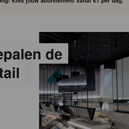
ng! Kies jouw abonnement vanaf €1 per dag.
epalen de
ail