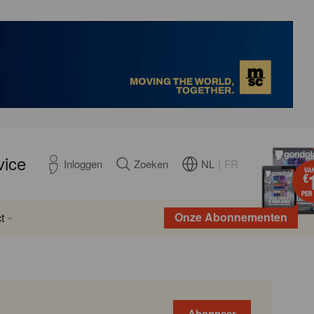
vice
NL
|
FR
Inloggen
Zoeken
Onze Abonnementen
t
Abonneer