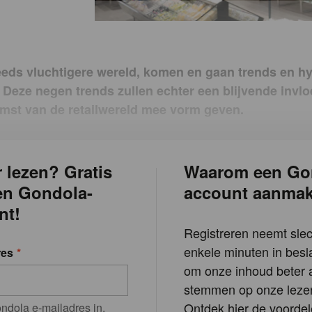
eeds vluchtigere wereld, komen en gaan trends en hy
. Deze negen trends zullen echter een blijvende invl
mst van de retailwereld mee vorm geven.
 lezen? Gratis
Waarom een Go
en Gondola-
account aanma
nt!
Registreren neemt slec
enkele minuten in besla
res
om onze inhoud beter a
stemmen op onze lezer
Ontdek hier de voordel
ndola e-mailadres in.