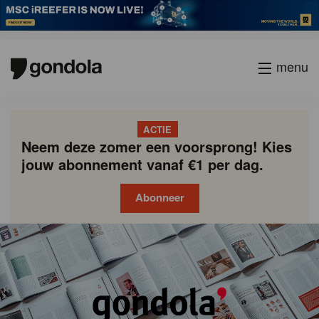
menu
ACTIE
Neem deze zomer een voorsprong! Kies
jouw abonnement vanaf €1 per dag.
Abonneer
Gondola
Gondola
academy
society