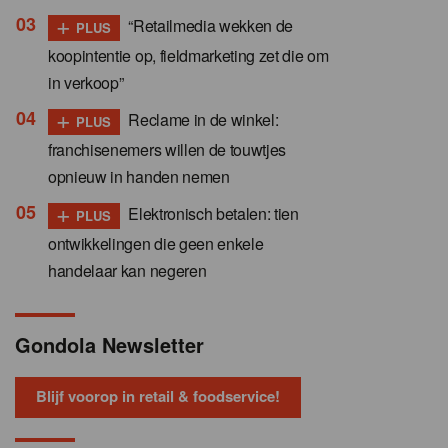
+
“Retailmedia wekken de
PLUS
koopintentie op, fieldmarketing zet die om
in verkoop”
+
Reclame in de winkel:
PLUS
franchisenemers willen de touwtjes
opnieuw in handen nemen
+
Elektronisch betalen: tien
PLUS
ontwikkelingen die geen enkele
handelaar kan negeren
Gondola Newsletter
Blijf voorop in retail & foodservice!