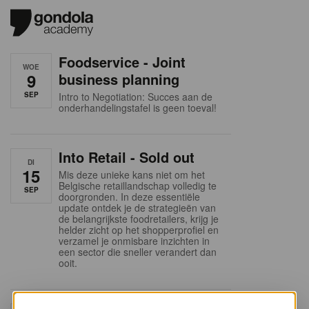
Foodservice - Joint
WOE
9
business planning
SEP
Intro to Negotiation: Succes aan de
onderhandelingstafel is geen toeval!
Into Retail - Sold out
DI
15
Mis deze unieke kans niet om het
Belgische retaillandschap volledig te
SEP
doorgronden. In deze essentiële
update ontdek je de strategieën van
de belangrijkste foodretailers, krijg je
helder zicht op het shopperprofiel en
verzamel je onmisbare inzichten in
een sector die sneller verandert dan
ooit.