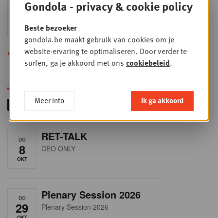
Sales & nego Summit
Gondola - privacy & cookie policy
DO
24
2026
SEP
Sales & Nego summit 2026
Beste bezoeker
gondola.be maakt gebruik van cookies om je
Alle opleidingen
website-ervaring te optimaliseren. Door verder te
surfen, ga je akkoord met ons
cookiebeleid
.
Meer info
Ik ga akkoord
RET-TALK
DO
8
CEO ONLY
OKT
Plenary Session 2026
DO
29
Plenary Session 2026
OKT