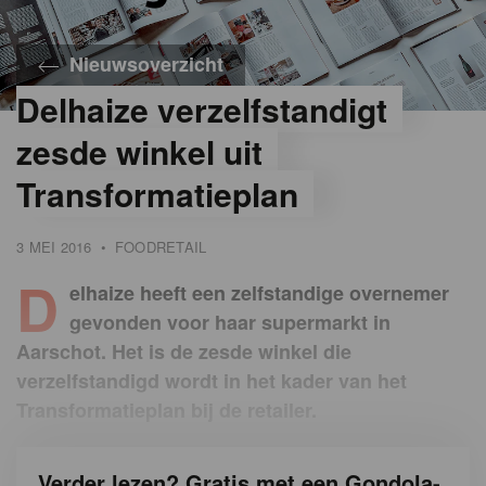
Nieuwsoverzicht
Delhaize verzelfstandigt
zesde winkel uit
Transformatieplan
3 MEI 2016
•
FOODRETAIL
D
elhaize heeft een zelfstandige overnemer
gevonden voor haar supermarkt in
Aarschot. Het is de zesde winkel die
verzelfstandigd wordt in het kader van het
Transformatieplan bij de retailer.
Verder lezen? Gratis met een Gondola-