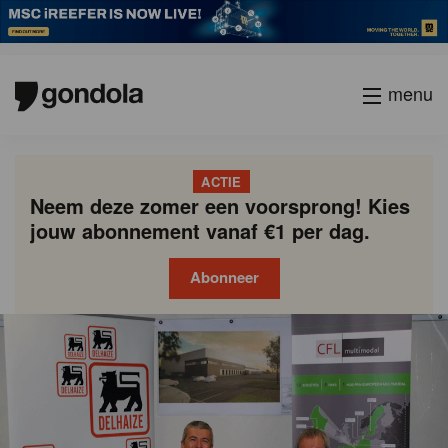
menu
ACTIE
Neem deze zomer een voorsprong! Kies
jouw abonnement vanaf €1 per dag.
Abonneer
Gondola
Gondola
academy
society