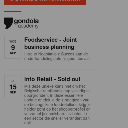
Foodservice - Joint
WOE
9
business planning
SEP
Intro to Negotiation: Succes aan de
onderhandelingstafel is geen toeval!
Into Retail - Sold out
DI
15
Mis deze unieke kans niet om het
Belgische retaillandschap volledig te
SEP
doorgronden. In deze essentiële
update ontdek je de strategieën van
de belangrijkste foodretailers, krijg je
helder zicht op het shopperprofiel en
verzamel je onmisbare inzichten in
een sector die sneller verandert dan
ooit.