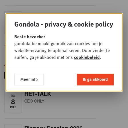
Sales & nego Summit
DO
24
2026
Gondola - privacy & cookie policy
SEP
Sales & Nego summit 2026
Beste bezoeker
gondola.be maakt gebruik van cookies om je
Alle opleidingen
website-ervaring te optimaliseren. Door verder te
surfen, ga je akkoord met ons
cookiebeleid
.
Meer info
Ik ga akkoord
RET-TALK
DO
8
CEO ONLY
OKT
Plenary Session 2026