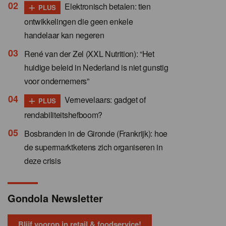
+
Elektronisch betalen: tien
PLUS
ontwikkelingen die geen enkele
handelaar kan negeren
René van der Zel (XXL Nutrition): “Het
huidige beleid in Nederland is niet gunstig
voor ondernemers”
+
Vernevelaars: gadget of
PLUS
rendabiliteitshefboom?
Bosbranden in de Gironde (Frankrijk): hoe
de supermarktketens zich organiseren in
deze crisis
Gondola Newsletter
Blijf voorop in retail & foodservice!