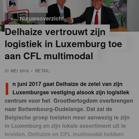
Nieuwsoverzicht
Delhaize vertrouwt zijn
logistiek in Luxemburg toe
aan CFL multimodal
31 MEI 2016
•
RETAIL
I
n juni 2017 gaat Delhaize de zetel van zijn
Luxemburgse vestiging alsook zijn logistiek
centrum voor het Groothertogdom overbrengen
naar Bettembourg-Dudelange. Dat zal de
Belgische groep toelaten meer aanwezig te zijn
in Luxemburg en zijn lokale assortiment uit te
breiden. Delhaize en CFL multimodal hebben