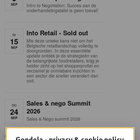
SEP
Intro to Negotiation: Succes aan de
onderhandelingstafel is geen toeval!
Into Retail - Sold out
DI
15
Mis deze unieke kans niet om het
Belgische retaillandschap volledig te
SEP
doorgronden. In deze essentiële
update ontdek je de strategieën van
de belangrijkste foodretailers, krijg je
helder zicht op het shopperprofiel en
verzamel je onmisbare inzichten in
een sector die sneller verandert dan
ooit.
Sales & nego Summit
DO
24
2026
SEP
Sales & Nego summit 2026
Alle opleidingen
Gondola - privacy & cookie policy