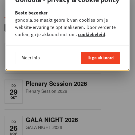
Beste bezoeker
gondola.be maakt gebruik van cookies om je
website-ervaring te optimaliseren. Door verder te
surfen, ga je akkoord met ons
cookiebeleid
.
RET-TALK
DO
8
CEO ONLY
Meer info
Ik ga akkoord
OKT
Plenary Session 2026
DO
29
Plenary Session 2026
OKT
GALA NIGHT 2026
DO
26
GALA NIGHT 2026
NOV