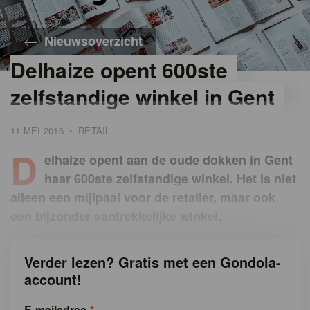
Nieuwsoverzicht
Delhaize opent 600ste
zelfstandige winkel in Gent
11 MEI 2016
•
RETAIL
D
elhaize opent aan de oude dokken in Gent
haar 600ste zelfstandige winkel. Het is niet
alleen een mijlpaal voor de retailer, maar ook
een bijzonder aantrekkelijke winkel.
Verder lezen? Gratis met een Gondola-
account!
E-mailadres