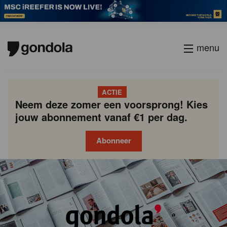
menu
ACTIE
Neem deze zomer een voorsprong! Kies
jouw abonnement vanaf €1 per dag.
Abonneer
Gondola
Gondola
academy
society