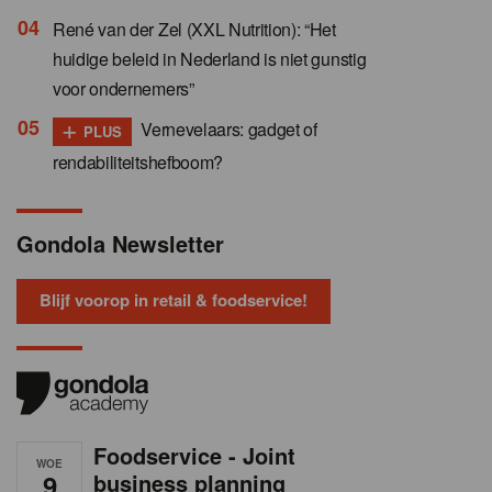
René van der Zel (XXL Nutrition): “Het
huidige beleid in Nederland is niet gunstig
voor ondernemers”
+
Vernevelaars: gadget of
PLUS
rendabiliteitshefboom?
Gondola Newsletter
Blijf voorop in retail & foodservice!
Foodservice - Joint
WOE
9
business planning