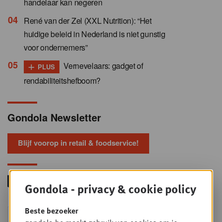
handelaar kan negeren
René van der Zel (XXL Nutrition): “Het
huidige beleid in Nederland is niet gunstig
voor ondernemers”
+
Vernevelaars: gadget of
PLUS
rendabiliteitshefboom?
Gondola Newsletter
Blijf voorop in retail & foodservice!
Gondola - privacy & cookie policy
Beste bezoeker
Foodservice - Joint
WOE