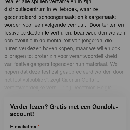
retailer alle spullen verzamelen in zijn
distributiecentrum in Willebroek, waar ze
gecontroleerd, schoongemaakt en klaargemaakt
worden voor een volgende verhuur. “Door tenten en
festivalpakketten te verhuren, beantwoorden we aan
een evolutie in de mentaliteit van jongeren, die
huren verkiezen boven kopen, maar we willen ook
bijdragen tot groter zin voor verantwoordelijkheid
van festivalgangers tegenover hun materiaal. We
hopen dat deze test zal geapprecieerd worden door
het festivalpubliek”, zegt Quentin Goffart,
verantwoordelijke verhuur bij Decathlon België.
Verder lezen? Gratis met een Gondola-
account!
E-mailadres