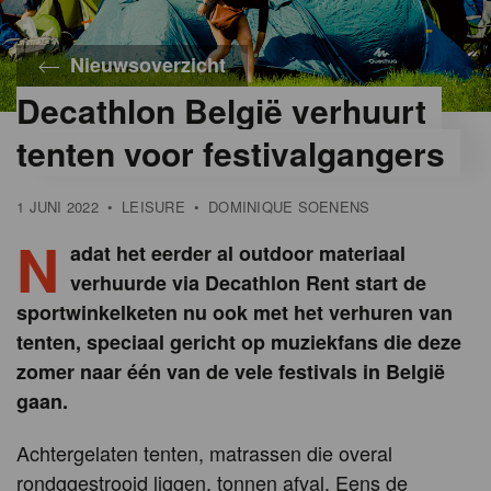
Nieuwsoverzicht
Decathlon België verhuurt
©
Gladiolen
tenten voor festivalgangers
1 JUNI 2022
•
LEISURE
•
DOMINIQUE SOENENS
N
adat het eerder al outdoor materiaal
verhuurde via Decathlon Rent start de
sportwinkelketen nu ook met het verhuren van
tenten, speciaal gericht op muziekfans die deze
zomer naar één van de vele festivals in België
gaan.
Achtergelaten tenten, matrassen die overal
rondggestrooid liggen, tonnen afval. Eens de