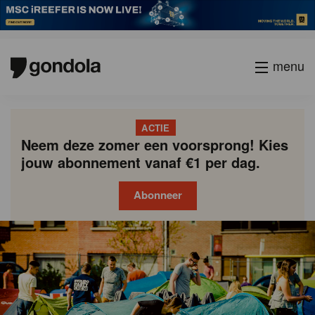
menu
ACTIE
Neem deze zomer een voorsprong! Kies
jouw abonnement vanaf €1 per dag.
Abonneer
Gondola
Gondola
academy
society