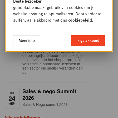
Beste bezoeker
9
business planning
gondola.be maakt gebruik van cookies om je
SEP
Intro to Negotiation: Succes aan de
onderhandelingstafel is geen toeval!
website-ervaring te optimaliseren. Door verder te
surfen, ga je akkoord met ons
cookiebeleid
.
Into Retail - Sold out
DI
15
Mis deze unieke kans niet om het
Meer info
Ik ga akkoord
Belgische retaillandschap volledig te
SEP
doorgronden. In deze essentiële
update ontdek je de strategieën van
de belangrijkste foodretailers, krijg je
helder zicht op het shopperprofiel en
verzamel je onmisbare inzichten in
een sector die sneller verandert dan
ooit.
Sales & nego Summit
DO
24
2026
SEP
Sales & Nego summit 2026
Alle opleidingen