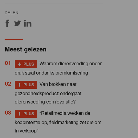
DELEN
Meest gelezen
+
Waarom dierenvoeding onder
PLUS
druk staat ondanks premiumisering
+
Van brokken naar
PLUS
gezondheidsproduct: ondergaat
dierenvoeding een revolutie?
+
“Retailmedia wekken de
PLUS
koopintentie op, fieldmarketing zet die om
in verkoop”