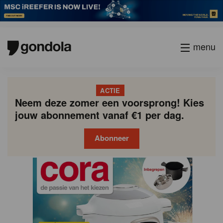
menu
ACTIE
Neem deze zomer een voorsprong! Kies
jouw abonnement vanaf €1 per dag.
Abonneer
Gondola
Gondola
academy
society