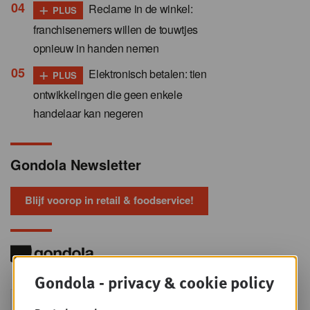
+
Reclame in de winkel:
PLUS
franchisenemers willen de touwtjes
opnieuw in handen nemen
+
Elektronisch betalen: tien
PLUS
ontwikkelingen die geen enkele
handelaar kan negeren
Gondola Newsletter
Blijf voorop in retail & foodservice!
Gondola - privacy & cookie policy
Foodservice - Joint
WOE