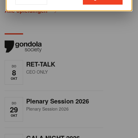
Alle opleidingen
RET-TALK
DO
8
CEO ONLY
OKT
Plenary Session 2026
DO
29
Plenary Session 2026
OKT
GALA NIGHT 2026