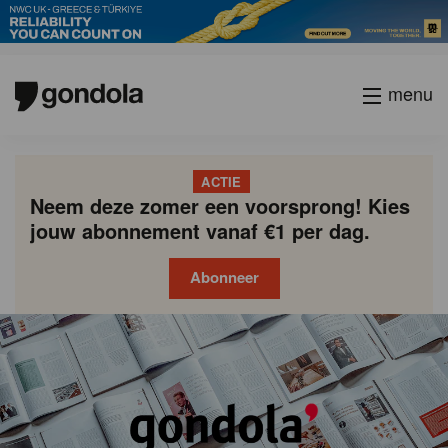
menu
ACTIE
Neem deze zomer een voorsprong! Kies
jouw abonnement vanaf €1 per dag.
Abonneer
Gondola
Gondola
academy
society