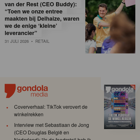
van der Rest (CEO Buddy):
“Toen we onze entree
maakten bij Delhaize, waren
we de enige ‘kleine’
leverancier”
31 JULI 2026
• RETAIL
Coververhaal: TikTok verovert de
winkelrekken
Interview met Sebastiaan de Jong
(CEO Douglas België en
Nederland): "In de foodretail heb ik