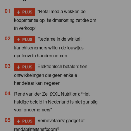
+
“Retailmedia wekken de
PLUS
koopintentie op, fieldmarketing zet die om
in verkoop”
+
Reclame in de winkel:
PLUS
franchisenemers willen de touwtjes
opnieuw in handen nemen
+
Elektronisch betalen: tien
PLUS
ontwikkelingen die geen enkele
handelaar kan negeren
René van der Zel (XXL Nutrition): “Het
huidige beleid in Nederland is niet gunstig
voor ondernemers”
+
Vernevelaars: gadget of
PLUS
rendabiliteitshefboom?