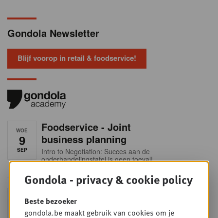
Gondola Newsletter
Blijf voorop in retail & foodservice!
Foodservice - Joint
WOE
9
business planning
SEP
Intro to Negotiation: Succes aan de
onderhandelingstafel is geen toeval!
Gondola - privacy & cookie policy
Into Retail - Sold out
DI
Beste bezoeker
15
Mis deze unieke kans niet om het
gondola.be maakt gebruik van cookies om je
Belgische retaillandschap volledig te
SEP