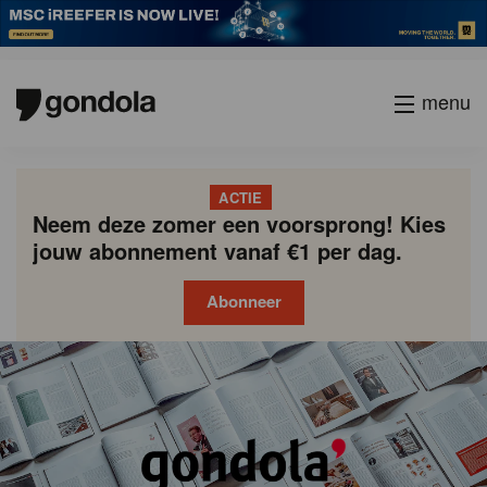
menu
ACTIE
Neem deze zomer een voorsprong! Kies
jouw abonnement vanaf €1 per dag.
Abonneer
Gondola
Gondola
academy
society