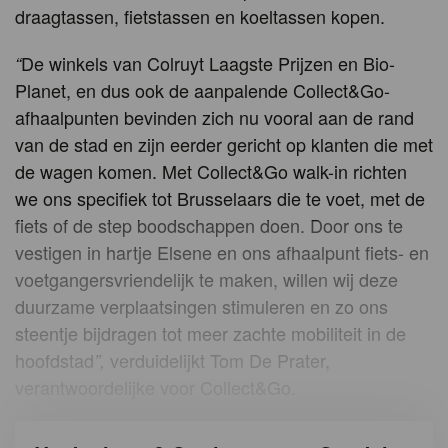
draagtassen, fietstassen en koeltassen kopen.
De winkels van Colruyt Laagste Prijzen en Bio-
“
Planet, en dus ook de aanpalende Collect&Go-
afhaalpunten bevinden zich nu vooral aan de rand
van de stad en zijn eerder gericht op klanten die met
de wagen komen. Met Collect&Go walk-in richten
we ons specifiek tot Brusselaars die te voet, met de
fiets of de step boodschappen doen. Door ons te
vestigen in hartje Elsene en ons afhaalpunt fiets- en
voetgangersvriendelijk te maken, willen wij deze
duurzame verplaatsingen stimuleren en zo ons
steentje bijdragen tot meer zachte mobiliteit in de
hoofdstad
verduidelijkt Tom De Prater,
”,
verantwoordelijke voor Collect&Go.