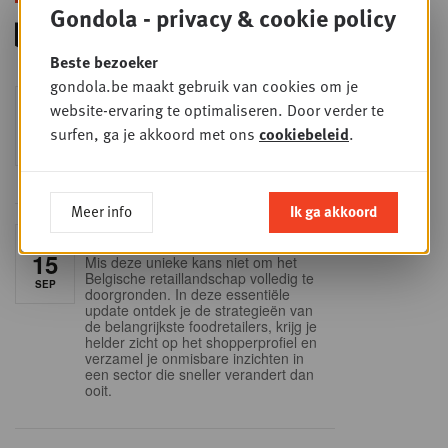
Gondola - privacy & cookie policy
Beste bezoeker
gondola.be maakt gebruik van cookies om je
Foodservice - Joint
website-ervaring te optimaliseren. Door verder te
WOE
9
business planning
surfen, ga je akkoord met ons
cookiebeleid
.
SEP
Intro to Negotiation: Succes aan de
onderhandelingstafel is geen toeval!
Meer info
Ik ga akkoord
Into Retail - Sold out
DI
15
Mis deze unieke kans niet om het
Belgische retaillandschap volledig te
SEP
doorgronden. In deze essentiële
update ontdek je de strategieën van
de belangrijkste foodretailers, krijg je
helder zicht op het shopperprofiel en
verzamel je onmisbare inzichten in
een sector die sneller verandert dan
ooit.