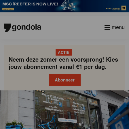
menu
ACTIE
Neem deze zomer een voorsprong! Kies
jouw abonnement vanaf €1 per dag.
Abonneer
Gondola
Gondola
academy
society