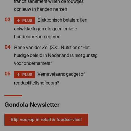
franchisenemers willen de touwtjes
opnieuw in handen nemen
+
Elektronisch betalen: tien
PLUS
ontwikkelingen die geen enkele
handelaar kan negeren
René van der Zel (XXL Nutrition): “Het
huidige beleid in Nederland is niet gunstig
voor ondernemers”
+
Vernevelaars: gadget of
PLUS
rendabiliteitshefboom?
Gondola Newsletter
Blijf voorop in retail & foodservice!