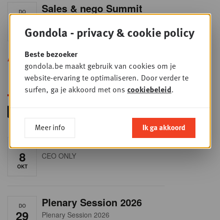
Sales & nego Summit
DO
24
2026
Gondola - privacy & cookie policy
SEP
Sales & Nego summit 2026
Beste bezoeker
Alle opleidingen
gondola.be maakt gebruik van cookies om je
website-ervaring te optimaliseren. Door verder te
surfen, ga je akkoord met ons
cookiebeleid
.
Meer info
Ik ga akkoord
RET-TALK
DO
8
CEO ONLY
OKT
Plenary Session 2026
DO
29
Plenary Session 2026