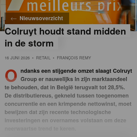
Nieuwsoverzicht
Colruyt houdt stand midden
©
Colruyt
in de storm
Group
16 JUNI 2026
•
RETAIL
•
FRANÇOIS REMY
O
ndanks een stijgende omzet slaagt Colruyt
Group er nauwelijks in zijn marktaandeel
te behouden, dat in België terugvalt tot 28,5%.
De distributiereus, gekneld tussen toegenomen
concurrentie en een krimpende nettowinst, moet
bewijzen dat zijn recente technologische
investeringen en overnames volstaan om deze
neerwaartse trend te keren.