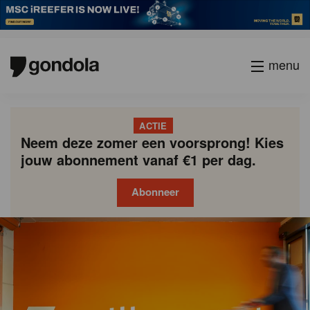
menu
ACTIE
Neem deze zomer een voorsprong! Kies
jouw abonnement vanaf €1 per dag.
Abonneer
Gondola
Gondola
academy
society