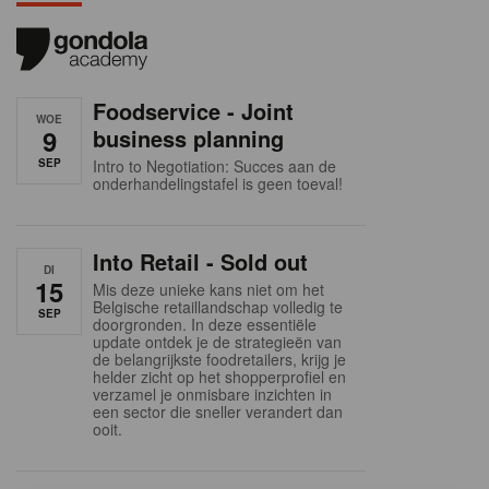
Foodservice - Joint
WOE
9
business planning
SEP
Intro to Negotiation: Succes aan de
onderhandelingstafel is geen toeval!
Into Retail - Sold out
DI
15
Mis deze unieke kans niet om het
Belgische retaillandschap volledig te
SEP
doorgronden. In deze essentiële
update ontdek je de strategieën van
de belangrijkste foodretailers, krijg je
helder zicht op het shopperprofiel en
verzamel je onmisbare inzichten in
een sector die sneller verandert dan
ooit.