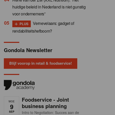
huidige beleid in Nederland is niet gunstig
voor ondernemers”
+
Vernevelaars: gadget of
PLUS
rendabiliteitshefboom?
Gondola Newsletter
Blijf voorop in retail & foodservice!
Foodservice - Joint
WOE
9
business planning
SEP
Intro to Negotiation: Succes aan de