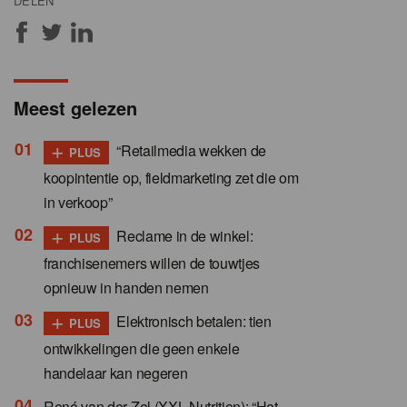
DELEN
Meest gelezen
+
“Retailmedia wekken de
PLUS
koopintentie op, fieldmarketing zet die om
in verkoop”
+
Reclame in de winkel:
PLUS
franchisenemers willen de touwtjes
opnieuw in handen nemen
+
Elektronisch betalen: tien
PLUS
ontwikkelingen die geen enkele
handelaar kan negeren
René van der Zel (XXL Nutrition): “Het