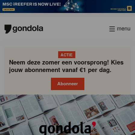
menu
ACTIE
Neem deze zomer een voorsprong! Kies
jouw abonnement vanaf €1 per dag.
Abonneer
Gondola
Gondola
academy
society