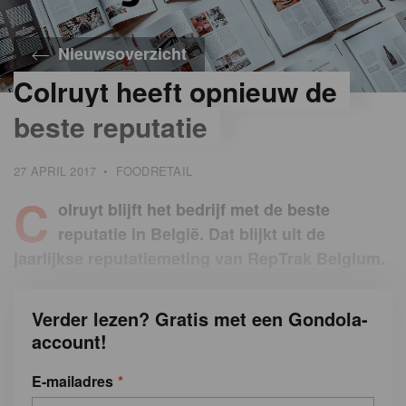
Nieuwsoverzicht
Colruyt heeft opnieuw de
beste reputatie
27 APRIL 2017
•
FOODRETAIL
C
olruyt blijft het bedrijf met de beste
reputatie in België. Dat blijkt uit de
jaarlijkse reputatiemeting van RepTrak Belgium.
Verder lezen? Gratis met een Gondola-
account!
E-mailadres