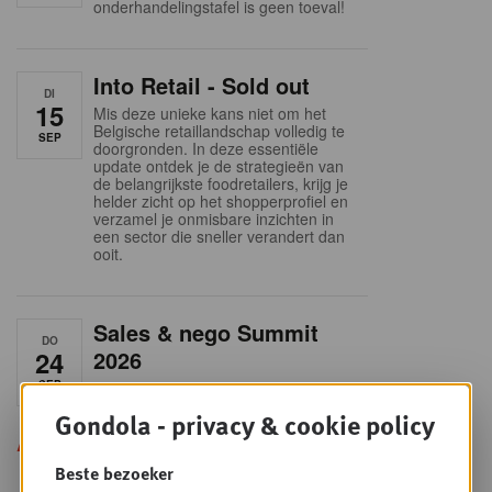
onderhandelingstafel is geen toeval!
Into Retail - Sold out
DI
15
Mis deze unieke kans niet om het
Belgische retaillandschap volledig te
SEP
doorgronden. In deze essentiële
update ontdek je de strategieën van
de belangrijkste foodretailers, krijg je
helder zicht op het shopperprofiel en
verzamel je onmisbare inzichten in
een sector die sneller verandert dan
ooit.
Sales & nego Summit
DO
24
2026
SEP
Sales & Nego summit 2026
Gondola - privacy & cookie policy
Alle opleidingen
Beste bezoeker