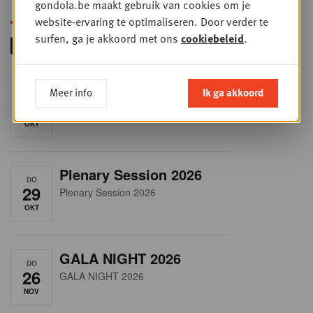
gondola.be maakt gebruik van cookies om je
website-ervaring te optimaliseren. Door verder te
surfen, ga je akkoord met ons
cookiebeleid
.
RET-TALK
Meer info
Ik ga akkoord
DO
8
CEO ONLY
OKT
Plenary Session 2026
DO
29
Plenary Session 2026
OKT
GALA NIGHT 2026
DO
26
GALA NIGHT 2026
NOV