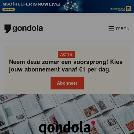
menu
ACTIE
Neem deze zomer een voorsprong! Kies
jouw abonnement vanaf €1 per dag.
Abonneer
Gondola
Gondola
academy
society