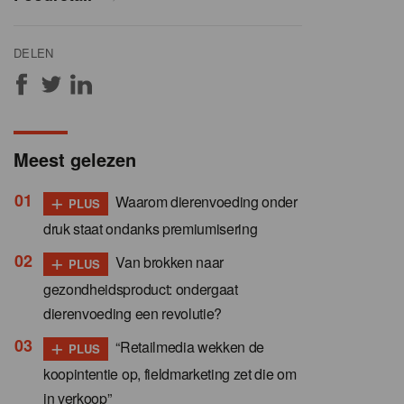
DELEN
Meest gelezen
+
Waarom dierenvoeding onder
PLUS
druk staat ondanks premiumisering
+
Van brokken naar
PLUS
gezondheidsproduct: ondergaat
dierenvoeding een revolutie?
+
“Retailmedia wekken de
PLUS
koopintentie op, fieldmarketing zet die om
in verkoop”