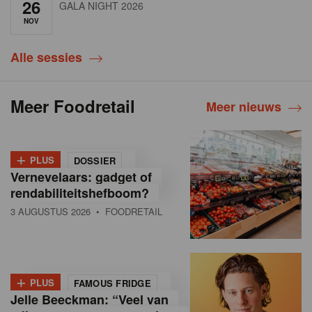
26
GALA NIGHT 2026
NOV
Alle sessies
Meer Foodretail
Meer nieuws
+
PLUS
DOSSIER
Vernevelaars: gadget of
rendabiliteitshefboom?
3 AUGUSTUS 2026
• FOODRETAIL
+
PLUS
FAMOUS FRIDGE
Jelle Beeckman: “Veel van