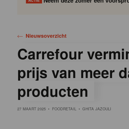
Neem deze zomer een voorspro
ACTIE
Gondola
Gondola
academy
society
Nieuwsoverzicht
Carrefour vermi
prijs van meer 
producten
27 MAART 2025
•
FOODRETAIL
•
GHITA JAZOULI