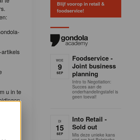
f te
Blijf voorop in retail &
s.
foodservice!
en:
Gondola-
-artikels
Foodservice -
WOE
9
Joint business
e
planning
SEP
Intro to Negotiation:
Succes aan de
m u in te
onderhandelingstafel is
geen toeval!
eidingen
demy en
la
Into Retail -
DI
15
Sold out
SEP
Mis deze unieke kans
niet om het Belgische