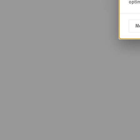
optim
Me