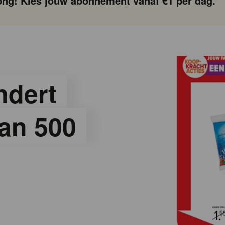
ng! Kies jouw abonnement vanaf €1 per dag.
ndert
dan 500