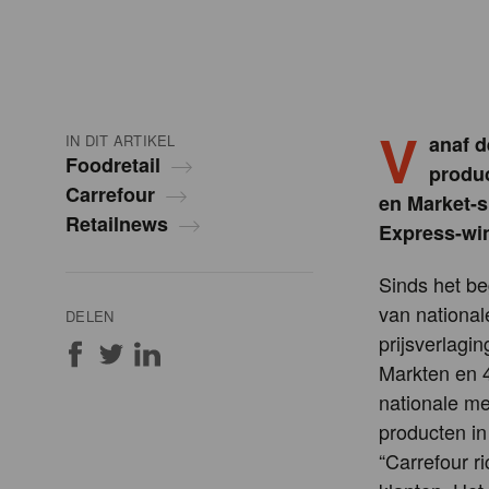
V
IN DIT ARTIKEL
anaf d
Foodretail
produc
Carrefour
en Market-s
Retailnews
Express-win
Sinds het be
van national
DELEN
prijsverlagi
Markten en 
nationale m
producten in
“Carrefour r