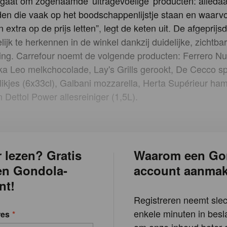
 gaat om zogenaamde 'ultragevoelige' producten: alleda
en die vaak op het boodschappenlijstje staan en waarv
extra op de prijs letten”, legt de keten uit. De afgeprij
ijk te herkennen in de winkel dankzij duidelijke, zichtba
ng. Carrefour noemt de volgende producten: Ferrero Nu
ka Leo melkchocolade, Lay's Grills gerookt, De Cecco sp
ikjes (6x33cl), Galbani mozzarella, Herta Supérieur ham
 Dettol Power allesreiniger (1,5L).
 lezen? Gratis
Waarom een Go
en Gondola-
account aanma
nt!
Registreren neemt slec
enkele minuten in besla
res