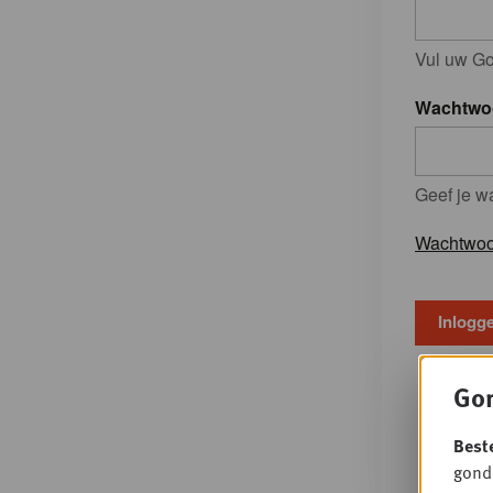
Vul uw Go
Wachtwo
Geef je w
Wachtwoo
Gon
Best
gondo