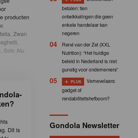
agse
betalen: tien
oor
ontwikkelingen die geen
sde producten
enkele handelaar kan
re
negeren
tella, Zwan
aghetti,
René van der Zel (XXL
, Solo Alu
Nutrition): “Het huidige
beleid in Nederland is niet
gunstig voor ondernemers”
+
Vernevelaars:
PLUS
gadget of
ndola-
rendabiliteitshefboom?
ken?
hts
Gondola Newsletter
g. Dit is