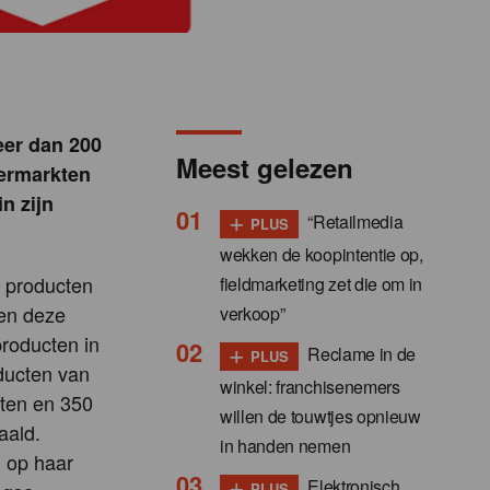
eer dan 200
Meest gelezen
permarkten
n zijn
+
“Retailmedia
PLUS
wekken de koopintentie op,
0 producten
fieldmarketing zet die om in
ben deze
verkoop”
producten in
+
Reclame in de
PLUS
ducten van
winkel: franchisenemers
ten en 350
willen de touwtjes opnieuw
aald.
in handen nemen
n op haar
+
Elektronisch
PLUS