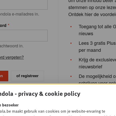
om onze inhoud beter a
stemmen op onze lezer
Ontdek hier de voordel
ndola e-mailadres in.
ord
Toegang tot alle 
nieuws
Lees 3 gratis Plus
achtwoord in.
per maand
rd vergeten?
Krijg de exclusiev
nieuwsbrief
De mogelijkheid o
of registreer
schrijven voor opl
van Gondola Aca
dola - privacy & cookie policy
events van Gondo
Society
e bezoeker
la.be maakt gebruik van cookies om je website-ervaring te