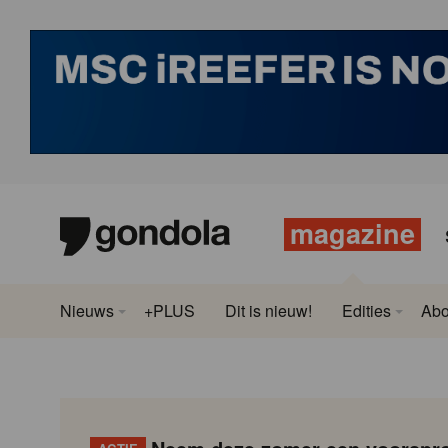
magazine
Nieuws
+PLUS
Dit is nieuw!
Edities
Ab