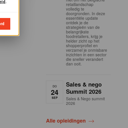
eid
.
retaillandschap
volledig te
doorgronden. In deze
essentiële update
ontdek je de
ord
strategieën van de
belangrijkste
foodretailers, krijg je
helder zicht op het
shopperprofiel en
verzamel je onmisbare
inzichten in een sector
die sneller verandert
dan ooit.
Sales & nego
DO
24
Summit 2026
SEP
Sales & Nego summit
2026
Alle opleidingen