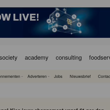
society
academy
consulting
foodser
onnementen
Adverteren
Jobs
Nieuwsbrief
Contac