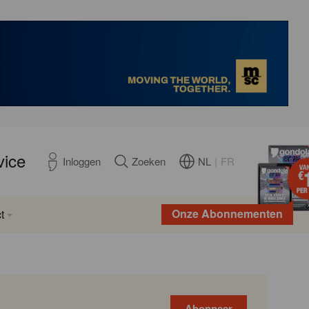
vice
NL
|
FR
Inloggen
Zoeken
Onze Abonnementen
t
Abonneer