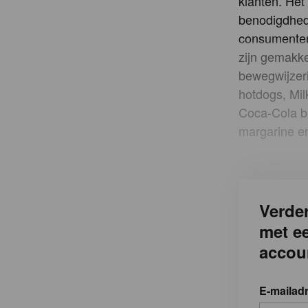
klanten. Het
benodigdhed
consumenten 
zijn gemakkel
bewegwijzeri
hotdogs, Mil
Coca-Cola bl
margarine en
Verder
met e
accou
E-mailad