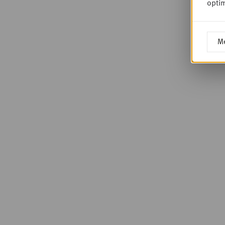
optim
Me