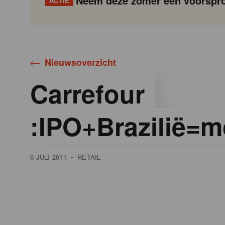
Neem deze zomer een voorspro
ACTIE
Gondola
Gondola
academy
society
Nieuwsoverzicht
Carrefour
:IPO+Brazilië=mo
6 JULI 2011
•
RETAIL