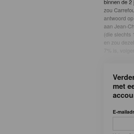
binnen de 2
zou Carrefou
antwoord op 
aan Jean-Cha
(die slechts
en zou dezel
7% is, volgen
Verder
met e
accou
E-mailad