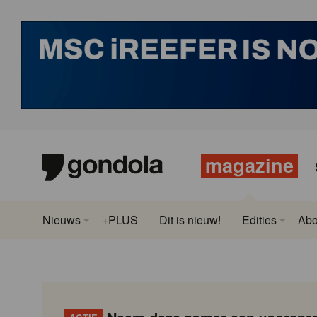
magazine
Nieuws
+PLUS
Dit is nieuw!
Edities
Ab