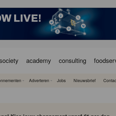
society
academy
consulting
foodser
onnementen
Adverteren
Jobs
Nieuwsbrief
Contac