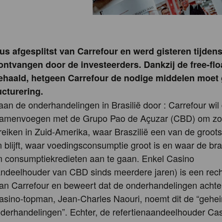
dus afgesplitst van Carrefour en werd gisteren tijden
ontvangen door de investeerders. Dankzij de free-flo
ehaald, hetgeen Carrefour de nodige middelen moet
ucturering.
an de onderhandelingen in Brasilië door : Carrefour wil
n samenvoegen met de Grupo Pao de Açuzar (CBD) om zo 
eiken in Zuid-Amerika, waar Braszilië een van de groots
 blijft, waar voedingsconsumptie groot is en waar de braz
m consumptiekredieten aan te gaan. Enkel Casino
andeelhouder van CBD sinds meerdere jaren) is een rec
an Carrefour en beweert dat de onderhandelingen achte
asino-topman, Jean-Charles Naouri, noemt dit de “gehe
derhandelingen”. Echter, de refertienaandeelhouder Cas