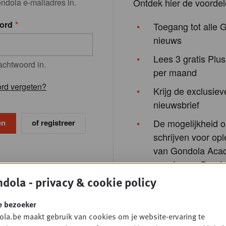
Ontdek hier de voordel
ndola e-mailadres in.
ord
Toegang tot alle 
nieuws
Lees 3 gratis Plus
achtwoord in.
per maand
rd vergeten?
Krijg de exclusiev
nieuwsbrief
De mogelijkheid o
of registreer
schrijven voor opl
van Gondola Aca
events van Gondo
Society
dola - privacy & cookie policy
e bezoeker
la.be maakt gebruik van cookies om je website-ervaring te