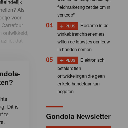
teindelijk
fieldmarketing zet die om in
nellen? Als
verkoop”
ootje voor
+
t Carrefour
Reclame in de
PLUS
m ontwikkeld,
winkel: franchisenemers
zilië, dat
willen de touwtjes opnieuw
in handen nemen
+
Elektronisch
PLUS
betalen: tien
ndola-
ontwikkelingen die geen
ken?
enkele handelaar kan
negeren
hts
g. Dit is
f te
Gondola Newsletter
s.