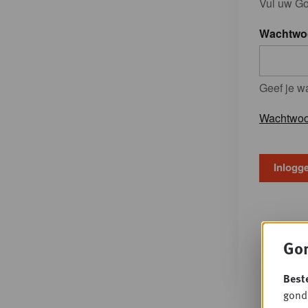
Vul uw Go
Wachtwo
Geef je w
Wachtwoo
Gon
Best
gondo