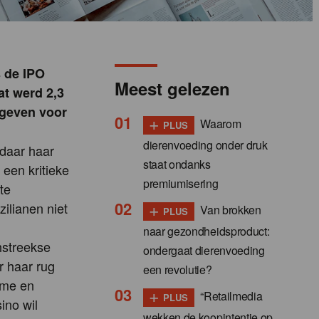
s de IPO
Meest gelezen
at werd 2,3
 geven voor
+
Waarom
PLUS
dierenvoeding onder druk
 daar haar
staat ondanks
een kritieke
premiumisering
te
+
ilianen niet
Van brokken
PLUS
naar gezondheidsproduct:
hstreekse
ondergaat dierenvoeding
r haar rug
een revolutie?
ime en
+
“Retailmedia
PLUS
ino wil
wekken de koopintentie op,