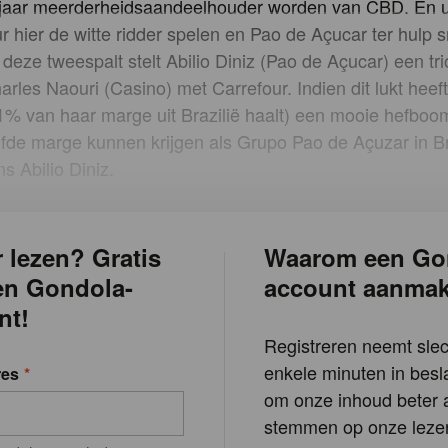
 jaar meerderheidsaandeelhouder worden van CBD. En ui
r hier de witte ridder spelen en Pao de Açucar ter hulp s
deze tweespalt stelt Abilio Diniz (Pao de Açucar) een tri
rles Naouri (Casino) met Carrefour. Indien dit lukt heef
 1% van haar marge uit Brazilië haalt) een mooie hefboo
fde marge kunnen krijgen als Grupo Pao de Açuzar in Bra
s Abilio Diniz.
 lezen? Gratis
Waarom een Go
en Gondola-
account aanma
nt!
Registreren neemt slec
enkele minuten in besla
res
om onze inhoud beter a
stemmen op onze lezer