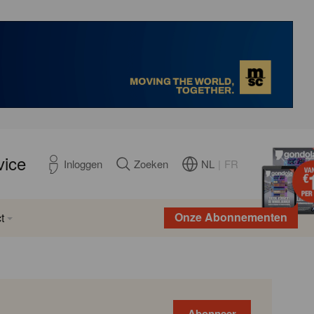
vice
NL
|
FR
Inloggen
Zoeken
Onze Abonnementen
t
Abonneer