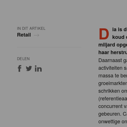
D
IN DIT ARTIKEL
ia is 
Retail
koud 
miljard opg
haar herstr
DELEN
Daarnaast ga
activiteite
massa te ber
groeimarkten
schrikken o
(referentiea
concurrent v
gebeuren. C
onwettige on