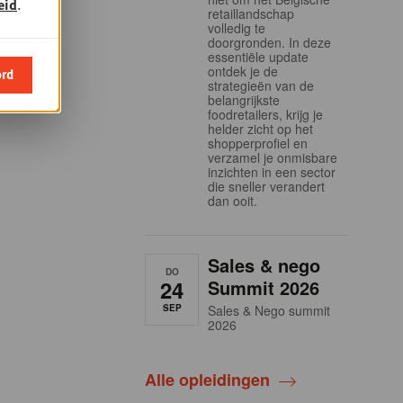
eid
.
retaillandschap
volledig te
doorgronden. In deze
essentiële update
ontdek je de
ord
strategieën van de
belangrijkste
foodretailers, krijg je
helder zicht op het
shopperprofiel en
verzamel je onmisbare
inzichten in een sector
die sneller verandert
dan ooit.
Sales & nego
DO
24
Summit 2026
SEP
Sales & Nego summit
2026
Alle opleidingen