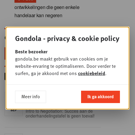
ontwikkelingen die geen enkele
handelaar kan negeren
Gondola - privacy & cookie policy
Gondola Newsletter
Beste bezoeker
Blijf voorop in retail & foodservice!
gondola.be maakt gebruik van cookies om je
website-ervaring te optimaliseren. Door verder te
surfen, ga je akkoord met ons
cookiebeleid
.
Foodservice - Joint
Meer info
Ik ga akkoord
WOE
9
business planning
SEP
Intro to Negotiation: Succes aan de
onderhandelingstafel is geen toeval!