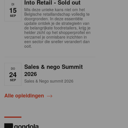
Into Retail - Sold out
DI
15
Mis deze unieke kans niet om het
Belgische retaillandschap volledig te
SEP
doorgronden. In deze essentiële
update ontdek je de strategieën van
de belangrijkste foodretailers, krijg je
helder zicht op het shopperprofiel en
verzamel je onmisbare inzichten in
een sector die sneller verandert dan
ooit.
Sales & nego Summit
DO
24
2026
SEP
Sales & Nego summit 2026
Alle opleidingen