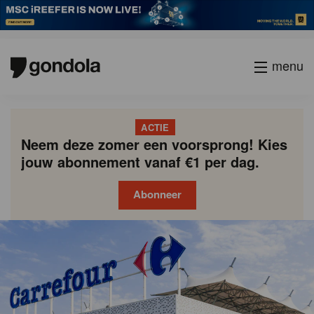
menu
ACTIE
Neem deze zomer een voorsprong! Kies
jouw abonnement vanaf €1 per dag.
Abonneer
Gondola
Gondola
academy
society