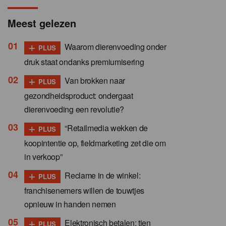
Meest gelezen
+
Waarom dierenvoeding onder
PLUS
druk staat ondanks premiumisering
+
Van brokken naar
PLUS
gezondheidsproduct: ondergaat
dierenvoeding een revolutie?
+
“Retailmedia wekken de
PLUS
koopintentie op, fieldmarketing zet die om
in verkoop”
+
Reclame in de winkel:
PLUS
franchisenemers willen de touwtjes
opnieuw in handen nemen
+
Elektronisch betalen: tien
PLUS