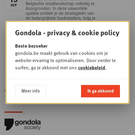
Belgische retaillandschap volledig te
SEP
doorgronden. In deze essentiële
update ontdek je de strategieën van
de belangrijkste foodretailers, krijg je
helder zicht op het shopperprofiel en
verzamel je onmisbare inzichten in
Gondola - privacy & cookie policy
een sector die sneller verandert dan
ooit.
Beste bezoeker
gondola.be maakt gebruik van cookies om je
Sales & nego Summit
website-ervaring te optimaliseren. Door verder te
DO
24
2026
surfen, ga je akkoord met ons
cookiebeleid
.
SEP
Sales & Nego summit 2026
Alle opleidingen
Meer info
Ik ga akkoord