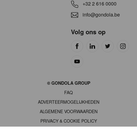
+32 2 616 0000
info@gondola.be
Volg ons op
Site
© GONDOLA GROUP
by
FAQ
wieni
ADVERTEERMOGELIJKHEDEN
ALGEMENE VOORWAARDEN
PRIVACY & COOKIE POLICY