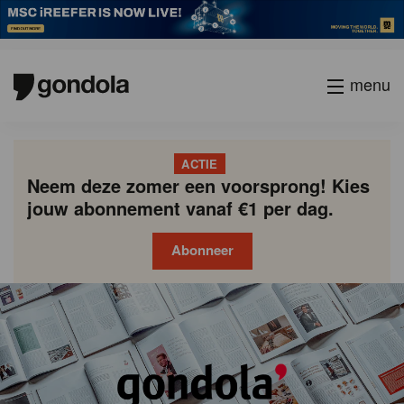
menu
ACTIE
Neem deze zomer een voorsprong! Kies
jouw abonnement vanaf €1 per dag.
Abonneer
Gondola
Gondola
academy
society