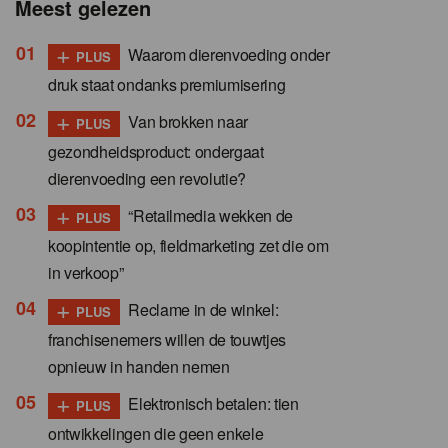
Meest gelezen
+
Waarom dierenvoeding onder
PLUS
druk staat ondanks premiumisering
+
Van brokken naar
PLUS
gezondheidsproduct: ondergaat
dierenvoeding een revolutie?
+
“Retailmedia wekken de
PLUS
koopintentie op, fieldmarketing zet die om
in verkoop”
+
Reclame in de winkel:
PLUS
franchisenemers willen de touwtjes
opnieuw in handen nemen
+
Elektronisch betalen: tien
PLUS
ontwikkelingen die geen enkele