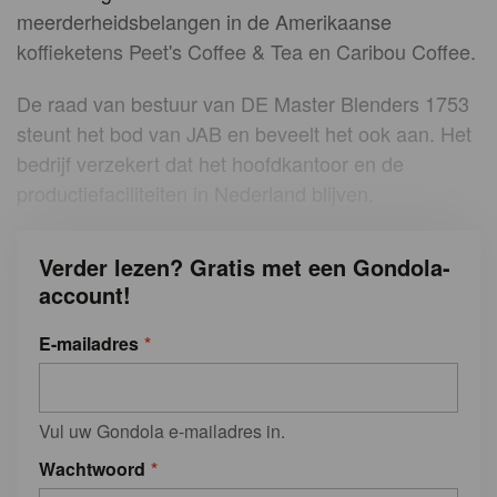
meerderheidsbelangen in de Amerikaanse
koffieketens Peet's Coffee & Tea en Caribou Coffee.
De raad van bestuur van DE Master Blenders 1753
steunt het bod van JAB en beveelt het ook aan. Het
bedrijf verzekert dat het hoofdkantoor en de
productiefaciliteiten in Nederland blijven.
Verder lezen? Gratis met een Gondola-
account!
E-mailadres
Vul uw Gondola e-mailadres in.
Wachtwoord