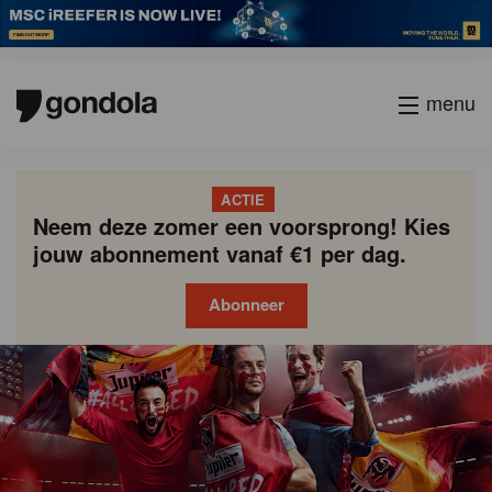
menu
ACTIE
Neem deze zomer een voorsprong! Kies
jouw abonnement vanaf €1 per dag.
Abonneer
Gondola
Gondola
academy
society