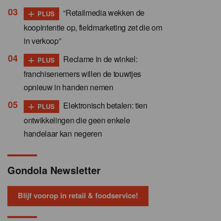
+
“Retailmedia wekken de
PLUS
koopintentie op, fieldmarketing zet die om
in verkoop”
+
Reclame in de winkel:
PLUS
franchisenemers willen de touwtjes
opnieuw in handen nemen
+
Elektronisch betalen: tien
PLUS
ontwikkelingen die geen enkele
handelaar kan negeren
Gondola Newsletter
Blijf voorop in retail & foodservice!