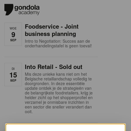
Foodservice - Joint
WOE
9
business planning
SEP
Intro to Negotiation: Succes aan de
onderhandelingstafel is geen toeval!
Into Retail - Sold out
DI
15
Mis deze unieke kans niet om het
Belgische retaillandschap volledig te
SEP
doorgronden. In deze essentiële
update ontdek je de strategieën van
de belangrijkste foodretailers, krijg je
helder zicht op het shopperprofiel en
verzamel je onmisbare inzichten in
een sector die sneller verandert dan
ooit.