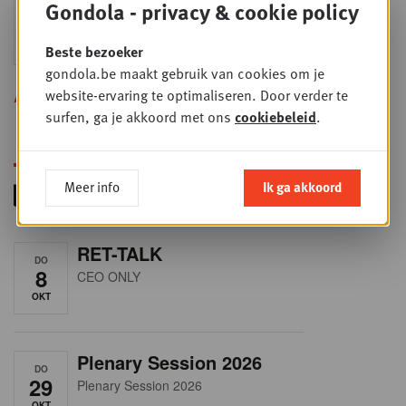
Sales & nego Summit
Gondola - privacy & cookie policy
DO
24
2026
SEP
Sales & Nego summit 2026
Beste bezoeker
gondola.be maakt gebruik van cookies om je
Alle opleidingen
website-ervaring te optimaliseren. Door verder te
surfen, ga je akkoord met ons
cookiebeleid
.
Meer info
Ik ga akkoord
RET-TALK
DO
8
CEO ONLY
OKT
Plenary Session 2026
DO
29
Plenary Session 2026
OKT