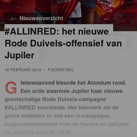
Nieuwsoverzicht
#ALLINRED: het nieuwe
Rode Duivels-offensief van
Jupiler
18 FEBRUARI 2016
•
FOODRETAIL
G
isterenavond kleurde het Atomium rood.
Een actie waarmee Jupiler haar nieuwe
grootschalige Rode Duivels-campagne
#ALLINRED voorstelde. Het biermerk zet de
grove middelen in met een tv-campagne,
supportersmateriaal voor de horeca en gadgets
en promo’s voor de retail.