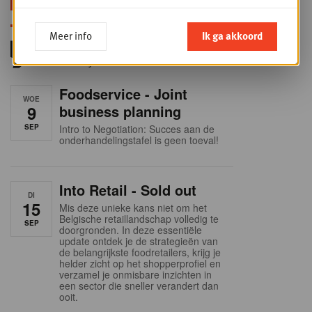
Meer info
Ik ga akkoord
Foodservice - Joint
WOE
9
business planning
SEP
Intro to Negotiation: Succes aan de
onderhandelingstafel is geen toeval!
Into Retail - Sold out
DI
15
Mis deze unieke kans niet om het
Belgische retaillandschap volledig te
SEP
doorgronden. In deze essentiële
update ontdek je de strategieën van
de belangrijkste foodretailers, krijg je
helder zicht op het shopperprofiel en
verzamel je onmisbare inzichten in
een sector die sneller verandert dan
ooit.