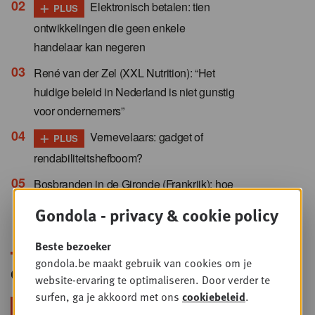
+
Elektronisch betalen: tien
PLUS
ontwikkelingen die geen enkele
handelaar kan negeren
René van der Zel (XXL Nutrition): “Het
huidige beleid in Nederland is niet gunstig
voor ondernemers”
+
Vernevelaars: gadget of
PLUS
rendabiliteitshefboom?
Bosbranden in de Gironde (Frankrijk): hoe
de supermarktketens zich organiseren in
Gondola - privacy & cookie policy
deze crisis
Beste bezoeker
gondola.be maakt gebruik van cookies om je
Gondola Newsletter
website-ervaring te optimaliseren. Door verder te
surfen, ga je akkoord met ons
cookiebeleid
.
Blijf voorop in retail & foodservice!