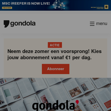
menu
ACTIE
Neem deze zomer een voorsprong! Kies
jouw abonnement vanaf €1 per dag.
Abonneer
Gondola
Gondola
academy
society